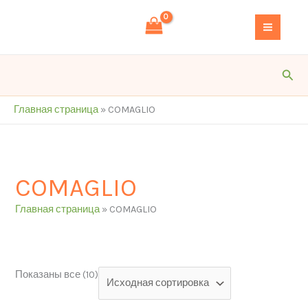
Перейти
S
к
e
содержимому
a
r
Пои
c
h
Главная страница
»
COMAGLIO
COMAGLIO
Главная страница
»
COMAGLIO
Показаны все (10)