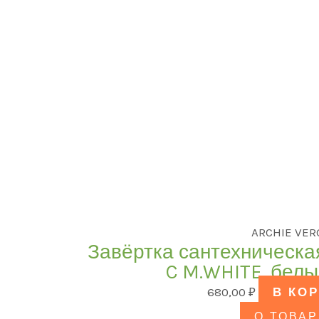
ARCHIE VER
Завёртка сантехническа
C M.WHITE, бел
680,00
₽
В КО
О ТОВАР