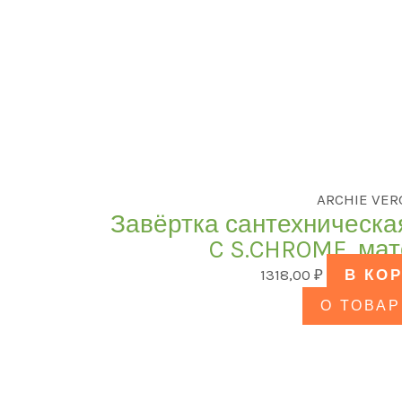
ARCHIE VER
Завёртка сантехническа
C S.CHROME, ма
1318,00
₽
В КО
О ТОВАР