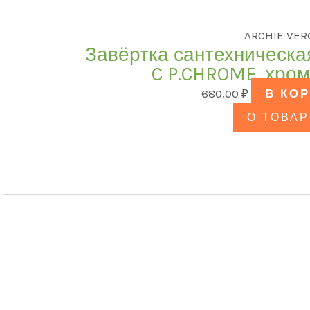
ARCHIE VER
Завёртка сантехническа
C P.CHROME, хро
680,00
₽
В КО
О ТОВАР