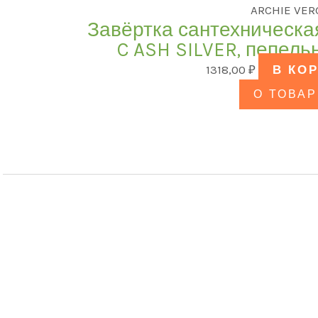
ARCHIE VER
Завёртка сантехническа
C ASH SILVER, пепел
1318,00
₽
В КО
О ТОВАР