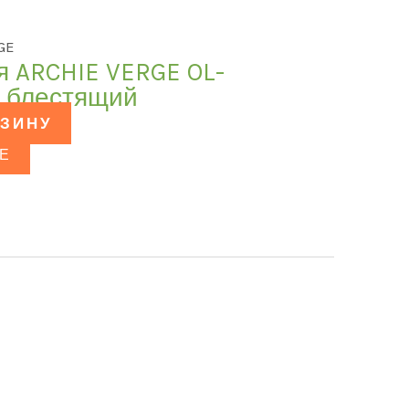
GE
я ARCHIE VERGE OL-
м блестящий
РЗИНУ
Е