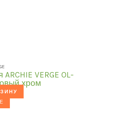
GE
я ARCHIE VERGE OL-
товый хром
РЗИНУ
Е