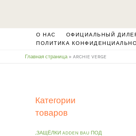
Перейти
S
к
e
содержимому
a
О НАС
ОФИЦИАЛЬНЫЙ ДИЛЕР
r
ПОЛИТИКА КОНФИДЕНЦИАЛЬН
c
Главная страница
»
ARCHIE VERGE
h
Категории
товаров
,ЗАЩЁЛКИ ADDEN BAU ПОД