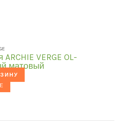
GE
я ARCHIE VERGE OL-
ый матовый
РЗИНУ
Е