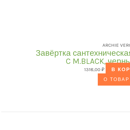
ARCHIE VER
Завёртка сантехническа
C M.BLACK, черн
1318,00
₽
В КО
О ТОВАР