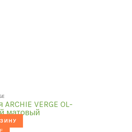
GE
я ARCHIE VERGE OL-
ый матовый
РЗИНУ
Е