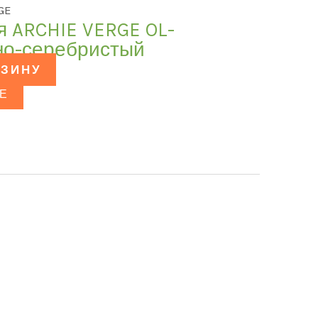
GE
я ARCHIE VERGE OL-
ьно-серебристый
РЗИНУ
Е