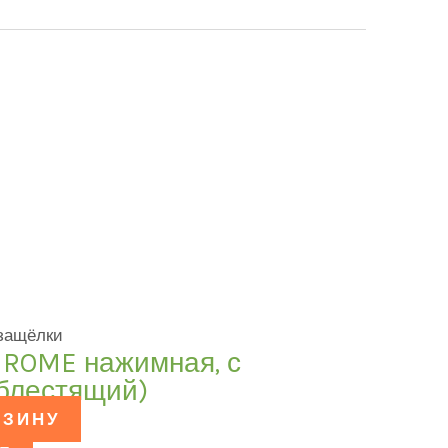
 защёлки
HROME нажимная, с
 блестящий)
РЗИНУ