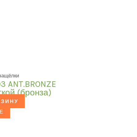
 защёлки
03 ANT.BRONZE
ткой (бронза)
РЗИНУ
Е