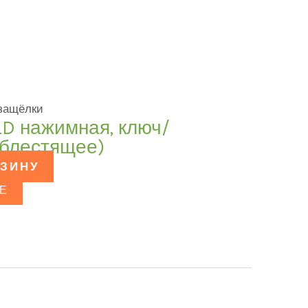
 защёлки
LD нажимная, ключ/
 блестящее)
РЗИНУ
Е