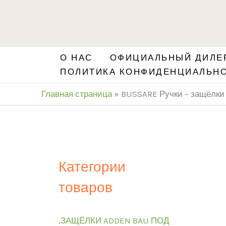
Перейти
S
к
e
содержимому
a
О НАС
ОФИЦИАЛЬНЫЙ ДИЛЕР
r
ПОЛИТИКА КОНФИДЕНЦИАЛЬН
c
Главная страница
»
BUSSARE Ручки – защёлки
h
Категории
товаров
,ЗАЩЁЛКИ ADDEN BAU ПОД