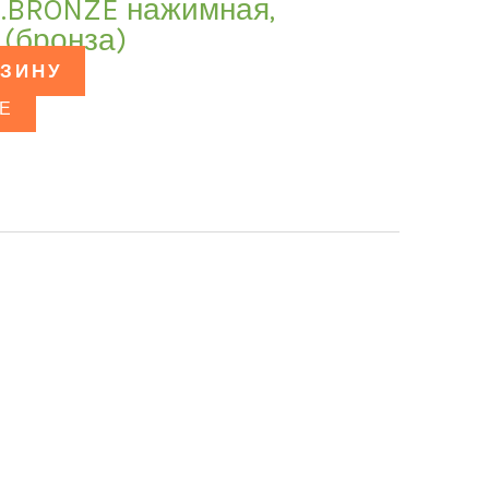
T.BRONZE нажимная,
 (бронза)
РЗИНУ
Е