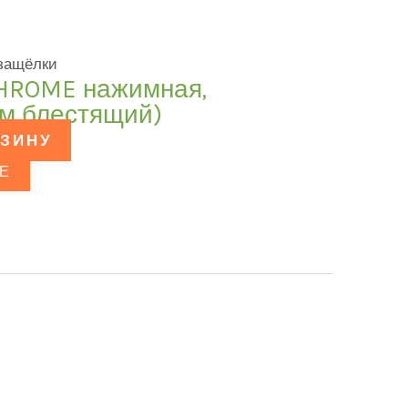
 защёлки
CHROME нажимная,
ом блестящий)
РЗИНУ
Е