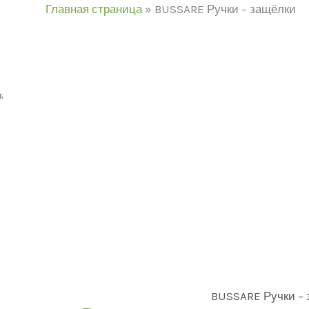
Главная страница
»
BUSSARE Ручки – защёлки
ажение 1–12 из 30
Категории товаров
дель
ЦВЕТ
В продаже
(0)
BUSSARE Ручки –