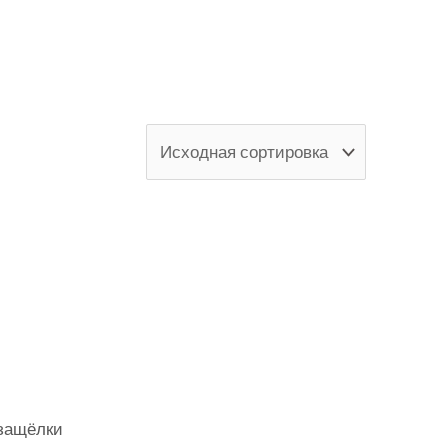
БРЕНД
В наличии
 защёлки