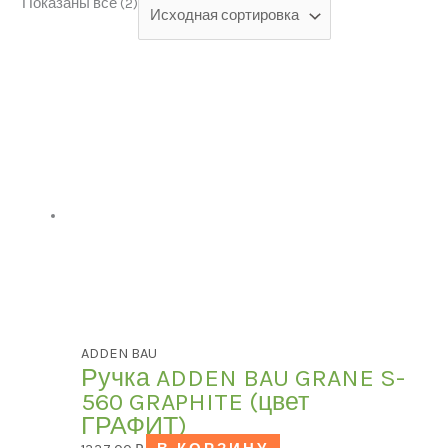
Категории товаров
Показаны все (2)
Категории товаров
БРЕНД
БРЕНД
Модель
Модель
ЦВЕТ
ЦВЕТ
В наличии
ADDEN BAU
В продаже
(0)
Ручка ADDEN BAU GRANE S-
560 GRAPHITE (цвет
Текстовый поиск
ГРАФИТ)