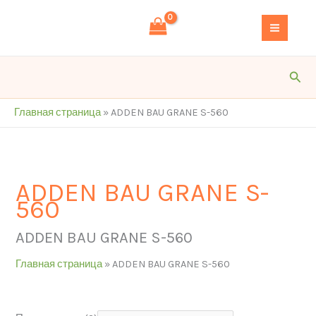
Перейти
S
к
e
содержимому
a
r
Пои
c
h
Главная страница
»
ADDEN BAU GRANE S-560
ADDEN BAU GRANE S-
560
ADDEN BAU GRANE S-560
Главная страница
»
ADDEN BAU GRANE S-560