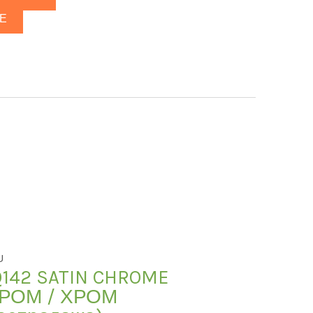
Е
U
Q142 SATIN CHROME
ХРОМ / ХРОМ