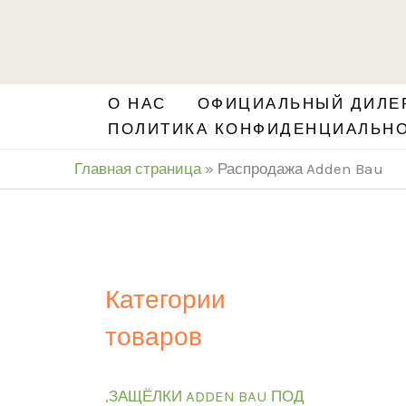
Перейти
S
к
e
содержимому
a
О НАС
ОФИЦИАЛЬНЫЙ ДИЛЕР
r
ПОЛИТИКА КОНФИДЕНЦИАЛЬН
c
Главная страница
»
Распродажа Adden Bau
h
Категории
товаров
,ЗАЩЁЛКИ ADDEN BAU ПОД