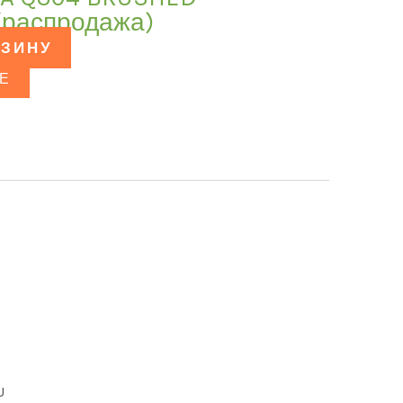
(распродажа)
РЗИНУ
Е
U