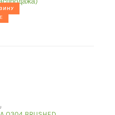
аспродажа)
РЗИНУ
Е
U
DA Q304 BRUSHED