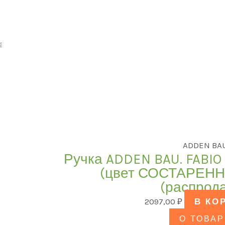
ны все (11)
Категории товаров
дель
ЦВЕТ
ADDEN BA
Ручка ADDEN BAU. FABIO
В продаже
(0)
(цвет СОСТАРЕН
(распрод
2097,00
₽
В КО
О ТОВАР