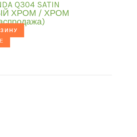
NDA Q304 SATIN
ЫЙ ХРОМ / ХРОМ
аспродажа)
РЗИНУ
Е