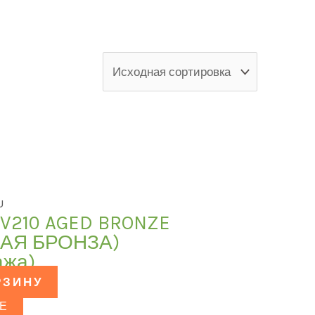
БРЕНД
В наличии
U
 V210 AGED BRONZE
НАЯ БРОНЗА)
ажа)
РЗИНУ
Е