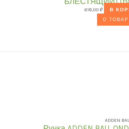
БЛЕСТЯЩИЙ) (р
618,00
₽
В КО
О ТОВАР
ADDEN BA
Ручка ADDEN BAU. ON