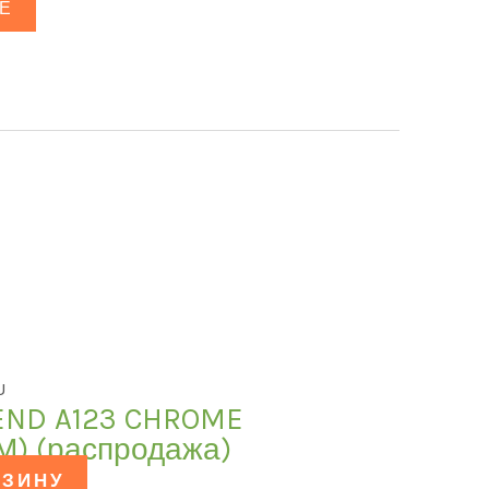
Е
U
END A123 CHROME
) (распродажа)
РЗИНУ