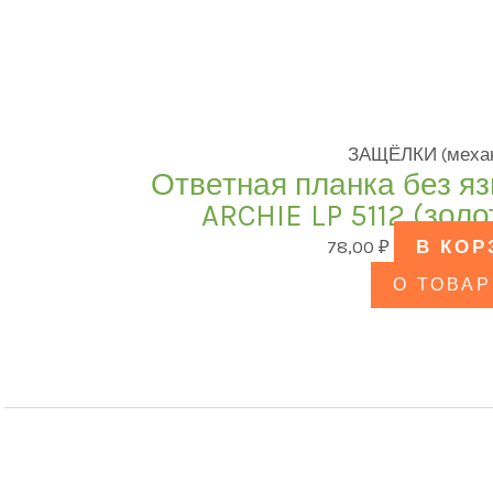
ЗАЩЁЛКИ (меха
Ответная планка без я
ARCHIE LP 5112 (зол
78,00
₽
В КОР
О ТОВАР