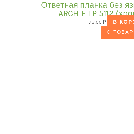
Ответная планка без я
ARCHIE LP 5112 (хр
78,00
₽
В КОР
О ТОВАР