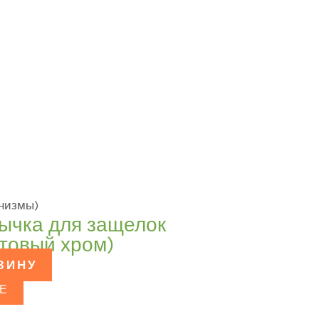
низмы)
зычка для защелок
атовый хром)
ЗИНУ
Е