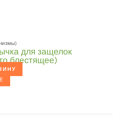
низмы)
зычка для защелок
ото блестящее)
ЗИНУ
Е