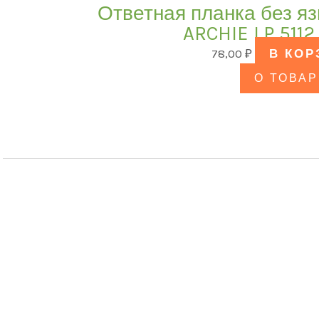
Ответная планка без я
ARCHIE LP 5112
78,00
₽
В КОР
О ТОВАР