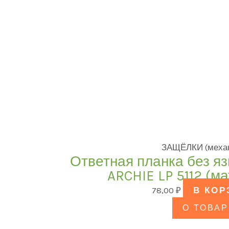
ЗАЩЁЛКИ (меха
Ответная планка без я
ARCHIE LP 5112 (м
78,00
₽
В КОР
О ТОВАР