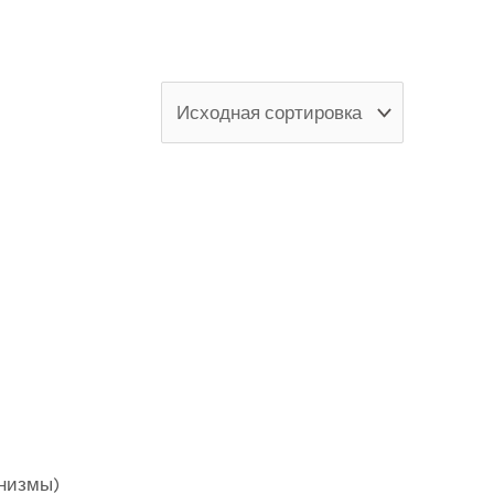
Модель
В продаже
(0)
низмы)