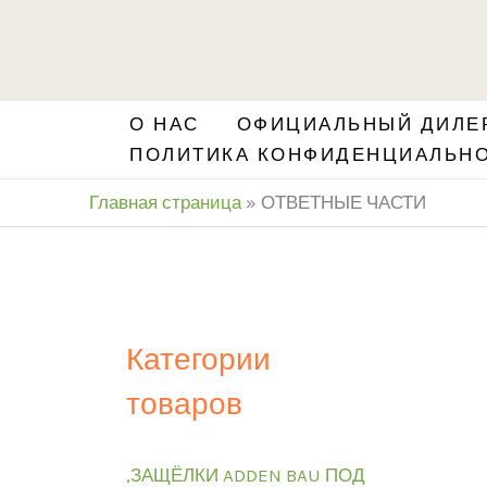
Перейти
S
к
e
содержимому
a
О НАС
ОФИЦИАЛЬНЫЙ ДИЛЕР
r
ПОЛИТИКА КОНФИДЕНЦИАЛЬН
c
Главная страница
»
ОТВЕТНЫЕ ЧАСТИ
h
Категории
товаров
,ЗАЩЁЛКИ ADDEN BAU ПОД