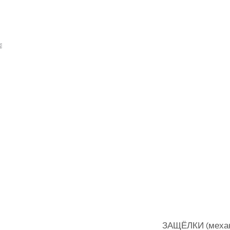
аны все (4)
тегории товаров
БРЕНД
ЕТ
В наличии
ЗАЩЁЛКИ (меха