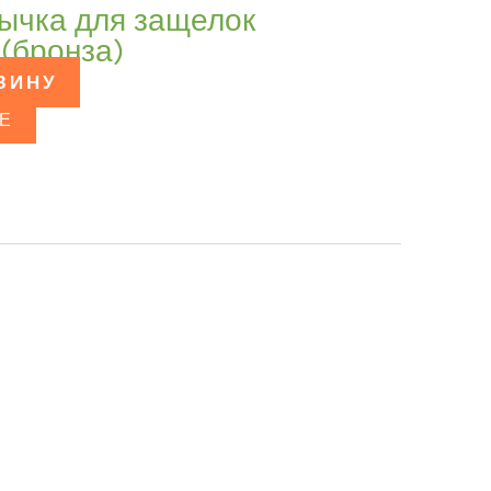
зычка для защелок
 (бронза)
ЗИНУ
Е