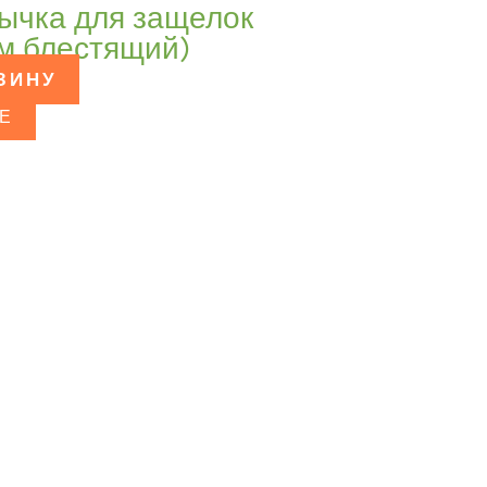
зычка для защелок
ом блестящий)
ЗИНУ
Е