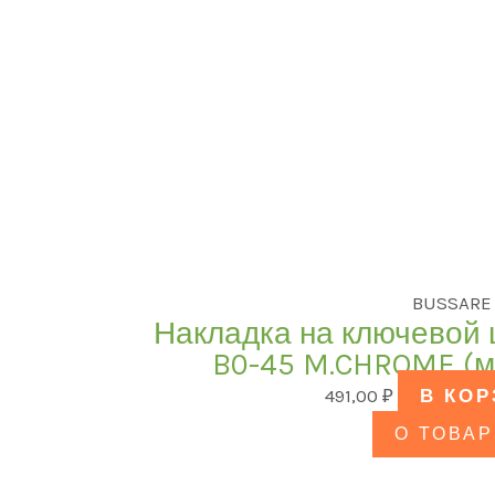
BUSSARE
Накладка на ключевой
B0-45 M.CHROME (м
491,00
₽
В КО
О ТОВАР