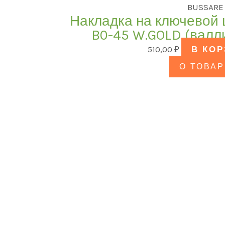
BUSSARE
Накладка на ключевой
B0-45 W.GOLD (валл
510,00
₽
В КО
О ТОВАР