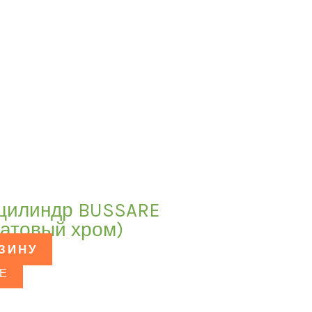
 цилиндр BUSSARE
атовый хром)
РЗИНУ
Е