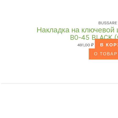
наличии
BUSSARE
продаже
(0)
Накладка на ключевой
B0-45 BLACK 
овый поиск
491,00
₽
В КО
О ТОВАР