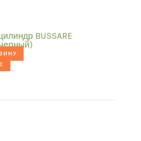
 цилиндр BUSSARE
(черный)
РЗИНУ
Е