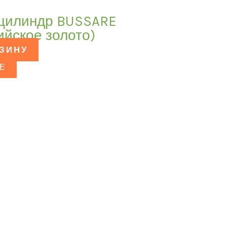
 цилиндр BUSSARE
ийское золото)
РЗИНУ
Е