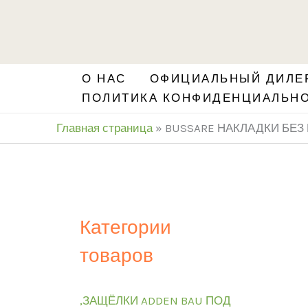
Перейти
S
к
e
содержимому
a
О НАС
ОФИЦИАЛЬНЫЙ ДИЛЕР
r
ПОЛИТИКА КОНФИДЕНЦИАЛЬН
c
Главная страница
»
BUSSARE НАКЛАДКИ БЕЗ
h
Категории
товаров
,ЗАЩЁЛКИ ADDEN BAU ПОД