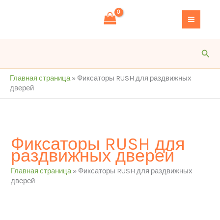
Перейти
S
к
e
содержимому
a
r
Пои
c
h
Главная страница
»
Фиксаторы RUSH для раздвижных
дверей
Фиксаторы RUSH для
раздвижных дверей
Главная страница
»
Фиксаторы RUSH для раздвижных
дверей