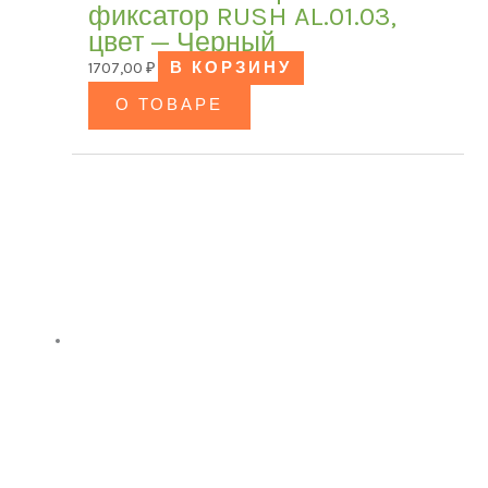
В продаже
(0)
фиксатор RUSH AL.01.03,
цвет — Черный
1707,00
₽
В КОРЗИНУ
О ТОВАРЕ