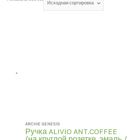
Категории товаров
БРЕНД
Модель
ЦВЕТ
ARCHIE GENESIS
Ручка ALIVIO ANT.COFFEE
В наличии
(на круглой розетке, эмаль /