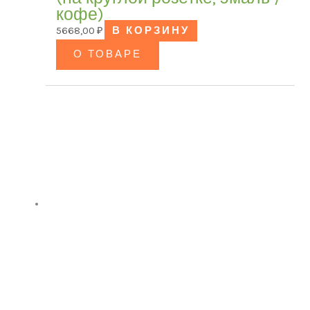
кофе)
В продаже
(0)
5668,00
₽
В КОРЗИНУ
О ТОВАРЕ