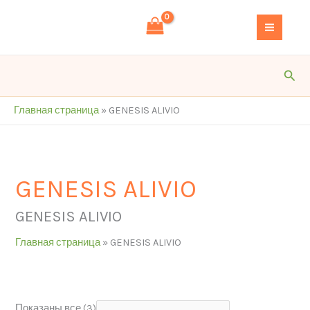
Перейти
S
к
e
содержимому
a
r
Пои
c
h
Главная страница
»
GENESIS ALIVIO
GENESIS ALIVIO
GENESIS ALIVIO
Главная страница
»
GENESIS ALIVIO
Показаны все (3)