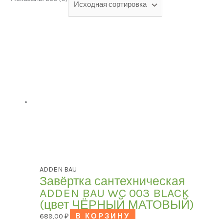
Категории товаров
БРЕНД
Модель
ЦВЕТ
ADDEN BAU
Завёртка сантехническая
ADDEN BAU WC 003 BLACK
(цвет ЧЁРНЫЙ МАТОВЫЙ)
В наличии
689,00
₽
В КОРЗИНУ