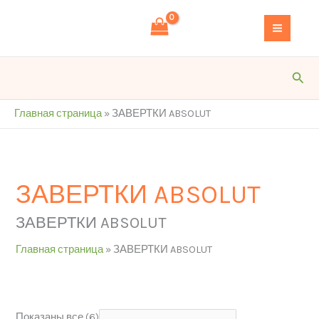
Перейти
S
к
e
содержимому
a
r
Пои
c
h
Главная страница
»
ЗАВЕРТКИ ABSOLUT
ЗАВЕРТКИ ABSOLUT
ЗАВЕРТКИ ABSOLUT
Главная страница
»
ЗАВЕРТКИ ABSOLUT
Показаны все (6)