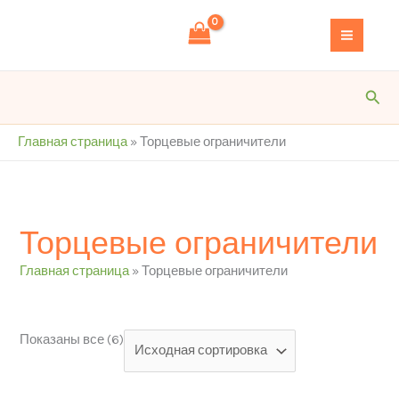
Перейти
S
к
e
содержимому
a
r
Пои
c
h
Главная страница
»
Торцевые ограничители
Торцевые ограничители
Главная страница
»
Торцевые ограничители
Показаны все (6)
Ценовой фильтр
Категории товаров
Категории товаров