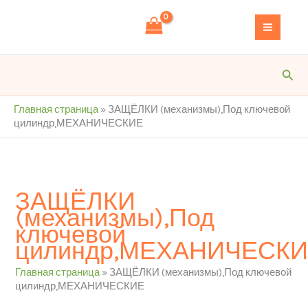
Перейти
S
к
e
содержимому
a
r
Пои
c
h
Главная страница
»
ЗАЩЁЛКИ (механизмы),Под ключевой
цилиндр,МЕХАНИЧЕСКИЕ
ЗАЩЁЛКИ
(механизмы),Под
ключевой
цилиндр,МЕХАНИЧЕСК
Главная страница
»
ЗАЩЁЛКИ (механизмы),Под ключевой
цилиндр,МЕХАНИЧЕСКИЕ