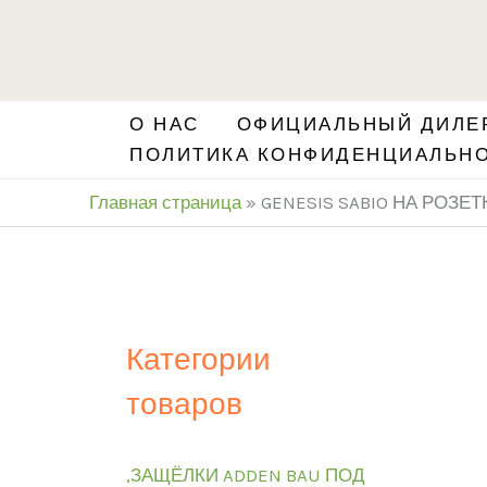
Перейти
S
к
e
содержимому
a
О НАС
ОФИЦИАЛЬНЫЙ ДИЛЕР
r
ПОЛИТИКА КОНФИДЕНЦИАЛЬН
c
Главная страница
»
GENESIS SABIO НА РОЗЕТ
h
Категории
товаров
,ЗАЩЁЛКИ ADDEN BAU ПОД