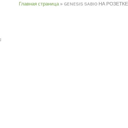
Главная страница
»
GENESIS SABIO НА РОЗЕТКЕ
аны все (9)
Категории товаров
дель
ЦВЕТ
В продаже
(0)