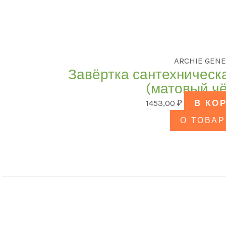
ARCHIE GENE
Завёртка сантехническ
(матовый ч
1453,00
₽
В КО
О ТОВАР