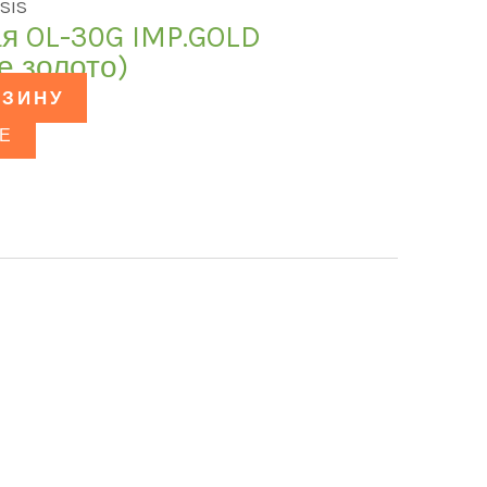
SIS
я OL-30G IMP.GOLD
е золото)
РЗИНУ
Е