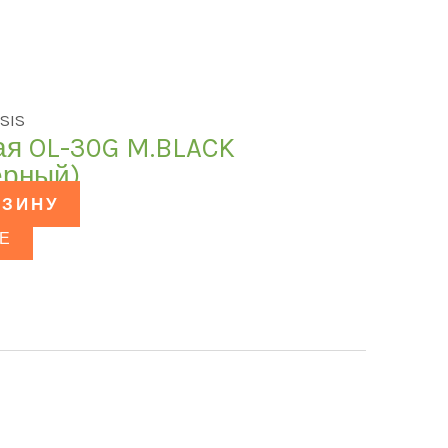
SIS
ая OL-30G M.BLACK
ёрный)
РЗИНУ
Е