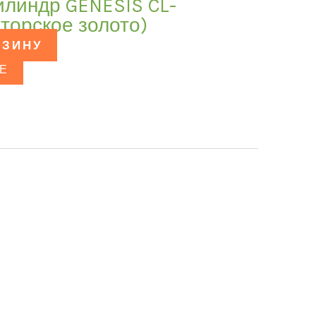
илиндр GENESIS CL-
торское золото)
РЗИНУ
Е