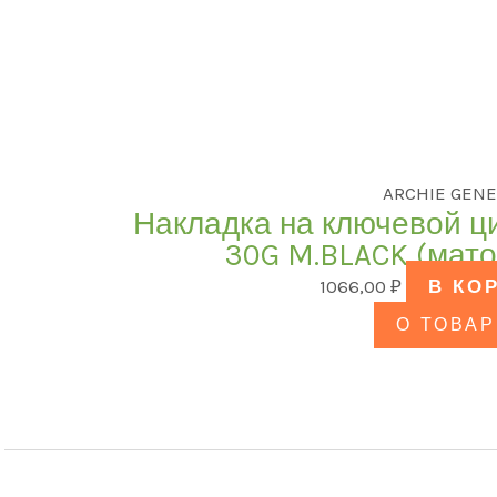
ARCHIE GENE
Накладка на ключевой ц
30G M.BLACK (мат
1066,00
₽
В КО
О ТОВАР