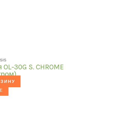
SIS
я OL-30G S. CHROME
хром)
РЗИНУ
Е