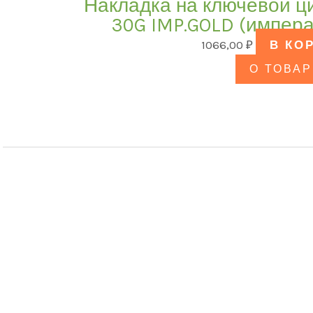
Накладка на ключевой ц
30G IMP.GOLD (импера
1066,00
₽
В КО
О ТОВАР