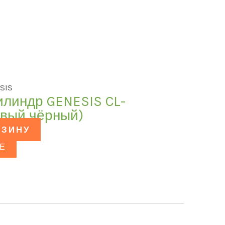
SIS
илиндр GENESIS CL-
овый чёрный)
РЗИНУ
Е