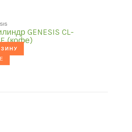
SIS
илиндр GENESIS CL-
E (кофе)
РЗИНУ
Е