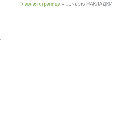
Главная страница
»
GENESIS НАКЛАДКИ
аны все (6)
Категории товаров
дель
ЦВЕТ
В продаже
(0)