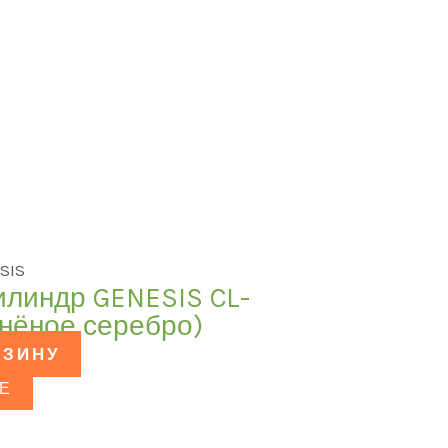
SIS
илиндр GENESIS CL-
рнёное серебро)
РЗИНУ
Е