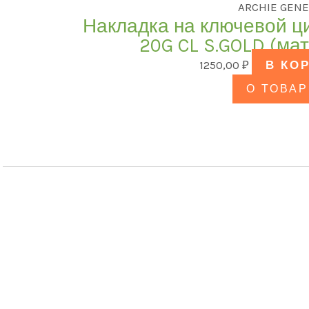
ARCHIE GENE
Накладка на ключевой ц
20G CL S.GOLD (ма
1250,00
₽
В КО
О ТОВАР