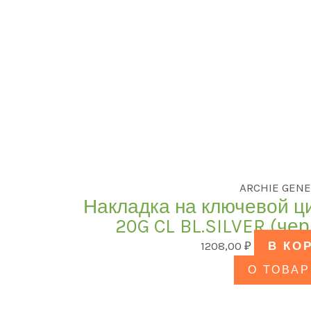
ARCHIE GENE
Накладка на ключевой ц
20G CL BL.SILVER (че
1208,00
₽
В КО
О ТОВАР