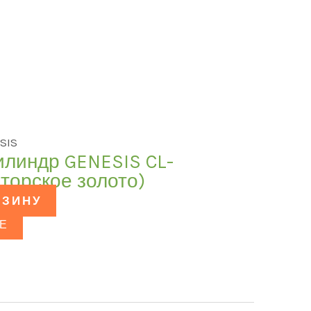
SIS
илиндр GENESIS CL-
торское золото)
РЗИНУ
Е