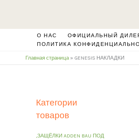
Перейти
S
к
e
содержимому
a
О НАС
ОФИЦИАЛЬНЫЙ ДИЛЕР
r
ПОЛИТИКА КОНФИДЕНЦИАЛЬН
c
Главная страница
»
GENESIS НАКЛАДКИ
h
Категории
товаров
,ЗАЩЁЛКИ ADDEN BAU ПОД