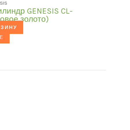
SIS
илиндр GENESIS CL-
товое золото)
РЗИНУ
Е