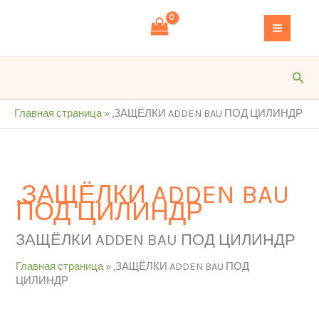
Перейти
S
к
e
содержимому
a
r
Пои
c
h
Главная страница
»
,ЗАЩЁЛКИ ADDEN BAU ПОД ЦИЛИНДР
,ЗАЩЁЛКИ ADDEN BAU
ПОД ЦИЛИНДР
ЗАЩЁЛКИ ADDEN BAU ПОД ЦИЛИНДР
Главная страница
»
,ЗАЩЁЛКИ ADDEN BAU ПОД
ЦИЛИНДР