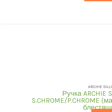
наличии
продаже
(0)
овый поиск
ARCHIE SIL
Ручка ARCHIE S
S.CHROME/P.CHROME (ма
блестящ