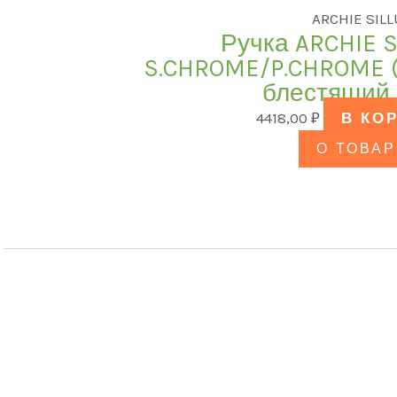
ARCHIE SIL
Ручка ARCHIE S
S.CHROME/P.CHROME (
блестящий 
4418,00
₽
В КО
О ТОВАР