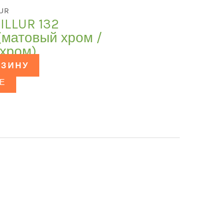
LUR
ILLUR 132
матовый хром /
хром)
РЗИНУ
Е