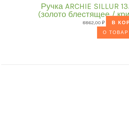
Ручка ARCHIE SILLUR 1
(золото блестящее / кр
8862,00
₽
В КО
О ТОВАР