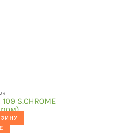
LUR
R 109 S.CHROME
хром)
РЗИНУ
Е