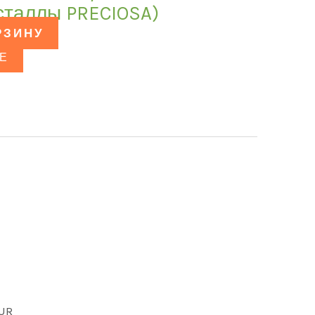
сталлы PRECIOSA)
РЗИНУ
Е
LUR