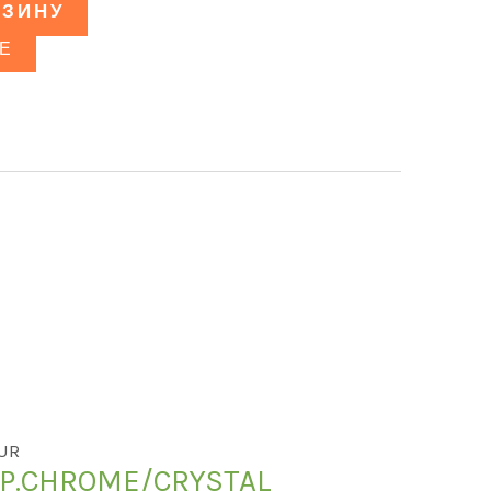
РЗИНУ
Е
LUR
2 P.CHROME/CRYSTAL