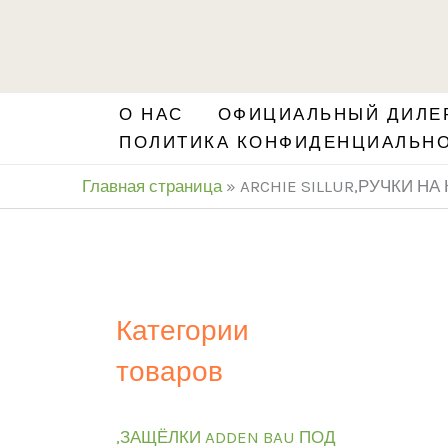
Перейти
S
к
e
содержимому
a
О НАС
ОФИЦИАЛЬНЫЙ ДИЛЕР
r
ПОЛИТИКА КОНФИДЕНЦИАЛЬН
c
Главная страница
»
ARCHIE SILLUR,РУЧКИ Н
h
Категории
товаров
,ЗАЩЁЛКИ ADDEN BAU ПОД