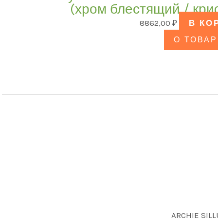
(хром блестящий / кри
8862,00
₽
В КО
О ТОВАР
ARCHIE SIL