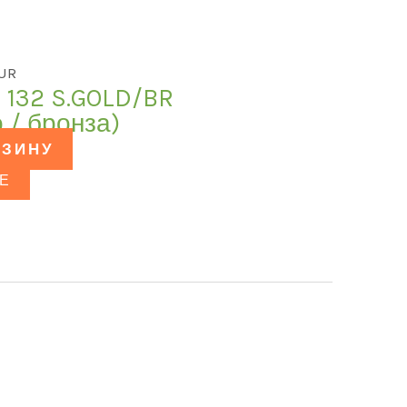
LUR
 132 S.GOLD/BR
 / бронза)
РЗИНУ
Е