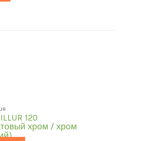
LUR
ILLUR 120
товый хром / хром
ий)