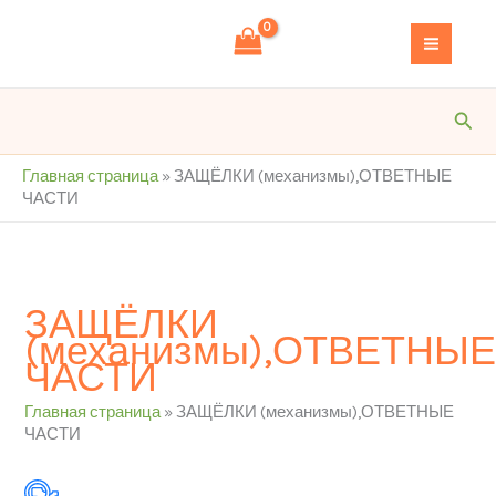
Перейти
S
к
e
содержимому
a
r
Пои
c
h
Главная страница
»
ЗАЩЁЛКИ (механизмы),ОТВЕТНЫЕ
ЧАСТИ
ЗАЩЁЛКИ
(механизмы),ОТВЕТНЫ
ЧАСТИ
Главная страница
»
ЗАЩЁЛКИ (механизмы),ОТВЕТНЫЕ
ЧАСТИ