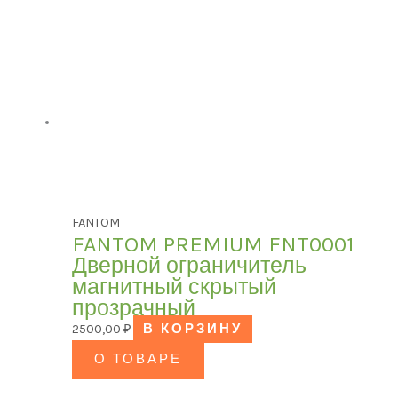
Категории товаров
БРЕНД
Модель
FANTOM
FANTOM PREMIUM FNT0001
Дверной ограничитель
ЦВЕТ
магнитный скрытый
прозрачный
2500,00
₽
В КОРЗИНУ
В наличии
О ТОВАРЕ
В продаже
(0)