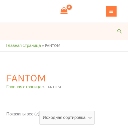
Перейти
S
к
e
содержимому
a
r
Пои
c
h
Главная страница
»
FANTOM
FANTOM
Главная страница
»
FANTOM
Показаны все (7)