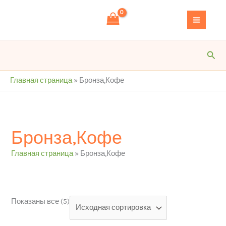
Перейти
S
к
e
содержимому
a
r
Пои
c
h
Главная страница
»
Бронза,Кофе
Бронза,Кофе
Главная страница
»
Бронза,Кофе
Показаны все (5)