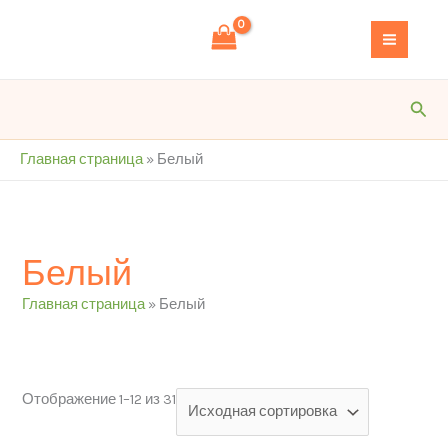
Перейти
S
к
e
содержимому
a
r
Пои
c
h
Главная страница
»
Белый
Белый
Главная страница
»
Белый
Отображение 1–12 из 31