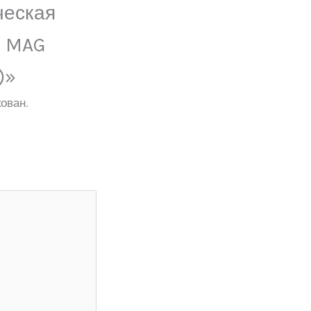
ческая
6 MAG
)»
ован.