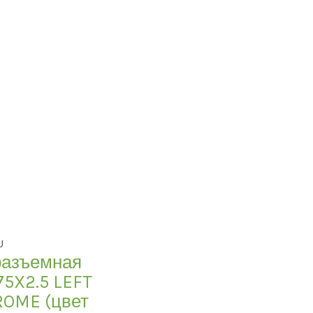
U
разъемная
75X2.5 LEFT
ROME (цвет