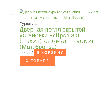
Категории товаров
Фурнитура
БРЕНД
Дверная петля скрытой
установки Eclipse 3.0
(115х23) -3D-MATT BRONZE
(Мат. бронза)
Модель
1184,00
₽
В КОРЗИНУ
О ТОВАРЕ
ЦВЕТ
В наличии
В продаже
(0)