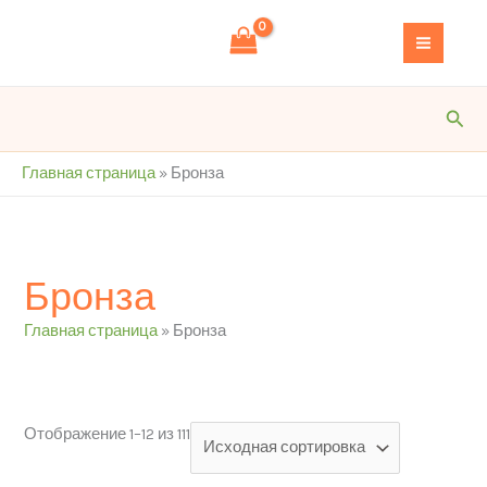
Перейти
S
к
e
содержимому
a
r
Пои
c
h
Главная страница
»
Бронза
Бронза
Главная страница
»
Бронза
Отображение 1–12 из 111