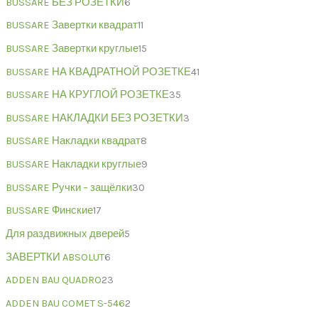
BUSSARE БЕЗ РОЗЕТКИ
6
BUSSARE Завертки квадрат
11
BUSSARE Завертки круглые
15
BUSSARE НА КВАДРАТНОЙ РОЗЕТКЕ
41
BUSSARE НА КРУГЛОЙ РОЗЕТКЕ
35
BUSSARE НАКЛАДКИ БЕЗ РОЗЕТКИ
3
BUSSARE Накладки квадрат
8
BUSSARE Накладки круглые
9
BUSSARE Ручки – защёлки
30
BUSSARE Финские
17
Для раздвижных дверей
5
ЗАВЕРТКИ ABSOLUT
6
ADDEN BAU QUADRO
23
ADDEN BAU COMET S-546
2