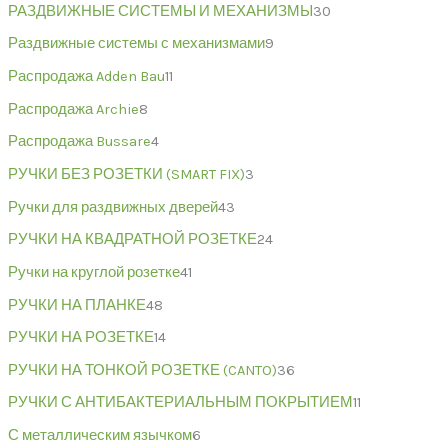
РАЗДВИЖНЫЕ СИСТЕМЫ И МЕХАНИЗМЫ
30
Раздвижные системы с механизмами
9
Распродажа Adden Bau
11
Распродажа Archie
8
Распродажа Bussare
4
РУЧКИ БЕЗ РОЗЕТКИ (SMART FIX)
3
Ручки для раздвижных дверей
43
РУЧКИ НА КВАДРАТНОЙ РОЗЕТКЕ
24
Ручки на круглой розетке
41
РУЧКИ НА ПЛАНКЕ
48
РУЧКИ НА РОЗЕТКЕ
14
РУЧКИ НА ТОНКОЙ РОЗЕТКЕ (CANTO)
36
РУЧКИ С АНТИБАКТЕРИАЛЬНЫМ ПОКРЫТИЕМ
11
С металлическим язычком
6