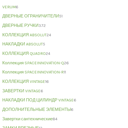
VERUM
6
ДВЕРНЫЕ ОГРАНИЧИТЕЛИ
51
ДВЕРНЫЕ РУЧКИ
372
КОЛЛЕКЦИЯ ABSOLUT
24
НАКЛАДКИ ABSOLUT
5
КОЛЛЕКЦИЯ QUADRO
24
Коллекция SPACEINNOVATION-Q
26
Коллекция SPACEINNOVATION-R
11
КОЛЛЕКЦИЯ VINTAGE
16
ЗАВЕРТКИ VINTAGE
6
НАКЛАДКИ ПОД ЦИЛИНДР VINTAGE
6
ДОПОЛНИТЕЛЬНЫЕ ЭЛЕМЕНТЫ
6
Завертки сантехнические
84