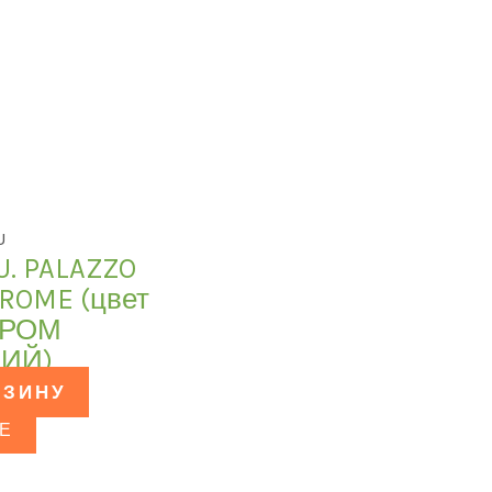
U
U. PALAZZO
HROME (цвет
ХРОМ
ИЙ)
РЗИНУ
Е