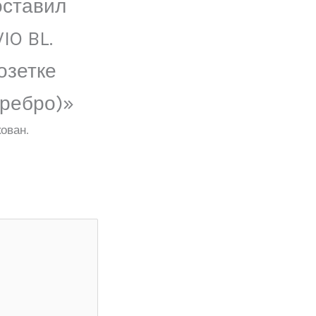
оставил
IO BL.
озетке
еребро)»
ован.