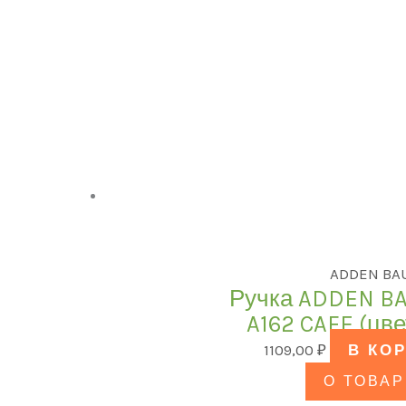
ADDEN BA
Ручка ADDEN BA
A162 CAFE (цв
1109,00
₽
В КО
О ТОВАР