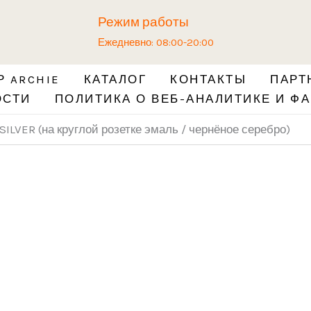
Количество
Режим работы
товара
Ежедневно: 08:00-20:00
Ручка
ALIVIO
 ARCHIE
КАТАЛОГ
КОНТАКТЫ
ПАРТ
BL.
ОСТИ
ПОЛИТИКА О ВЕБ-АНАЛИТИКЕ И ФА
SILVER
(на
 SILVER (на круглой розетке эмаль / чернёное серебро)
круглой
розетке
эмаль
/
чернёное
серебро)