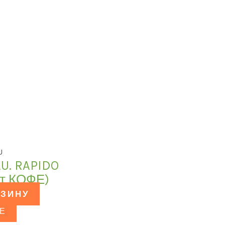
U
U. RAPIDO
ет КОФЕ)
РЗИНУ
Е