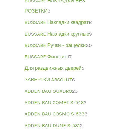
BUSSARE НАКЛАДКИ БЕЗ
РОЗЕТКИ
3
BUSSARE Накладки квадрат
8
BUSSARE Накладки круглые
9
BUSSARE Ручки – защёлки
30
BUSSARE Финские
17
Для раздвижных дверей
5
ЗАВЕРТКИ ABSOLUT
6
ADDEN BAU QUADRO
23
ADDEN BAU COMET S-546
2
ADDEN BAU COSMO S-533
3
ADDEN BAU DUNE S-531
2