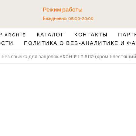
Количество
Режим работы
товара
Ежедневно: 08:00-20:00
Ответная
планка
 ARCHIE
КАТАЛОГ
КОНТАКТЫ
ПАРТ
без
ОСТИ
ПОЛИТИКА О ВЕБ-АНАЛИТИКЕ И ФА
язычка
для
 без язычка для защелок ARCHIE LP 5112 (хром блестящий
защелок
ARCHIE
LP
5112
(хром
блестящий)