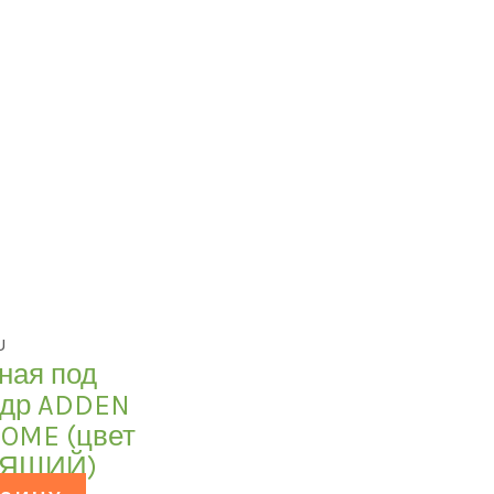
U
ная под
ндр ADDEN
ROME (цвет
ТЯЩИЙ)