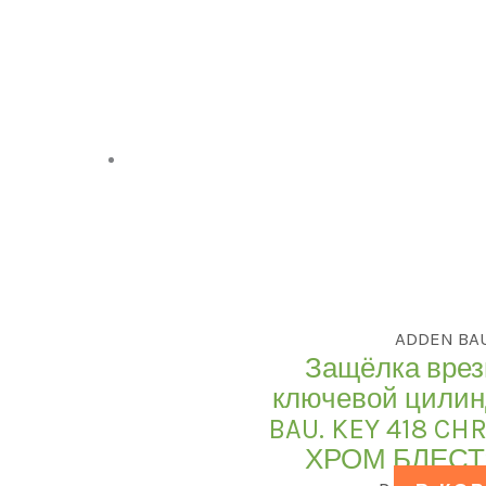
ADDEN BA
Защёлка врез
ключевой цили
BAU. KEY 418 CH
ХРОМ БЛЕС