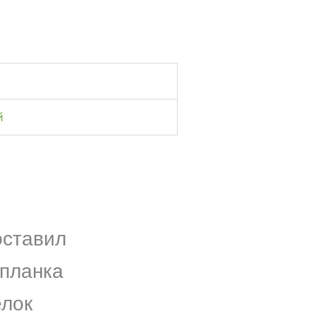
й
оставил
 планка
елок