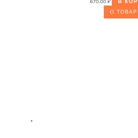
670,00
₽
В КО
О ТОВАР