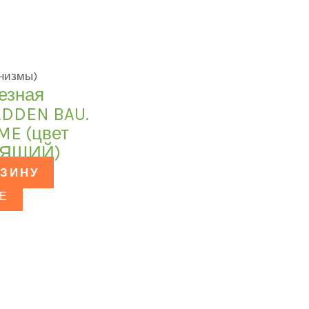
низмы)
езная
ADDEN BAU.
ME (цвет
ТЯЩИЙ)
РЗИНУ
Е