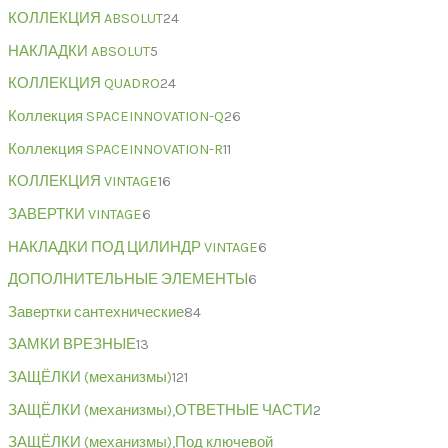
КОЛЛЕКЦИЯ ABSOLUT
24
НАКЛАДКИ ABSOLUT
5
КОЛЛЕКЦИЯ QUADRO
24
Коллекция SPACEINNOVATION-Q
26
Коллекция SPACEINNOVATION-R
11
КОЛЛЕКЦИЯ VINTAGE
16
ЗАВЕРТКИ VINTAGE
6
НАКЛАДКИ ПОД ЦИЛИНДР VINTAGE
6
ДОПОЛНИТЕЛЬНЫЕ ЭЛЕМЕНТЫ
6
Завертки сантехнические
84
ЗАМКИ ВРЕЗНЫЕ
13
ЗАЩЁЛКИ (механизмы)
121
ЗАЩЁЛКИ (механизмы),ОТВЕТНЫЕ ЧАСТИ
2
ЗАЩЁЛКИ (механизмы),Под ключевой