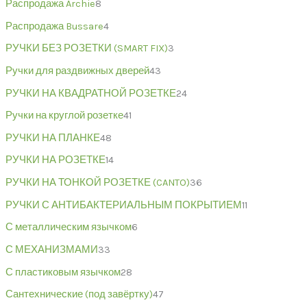
Распродажа Archie
8
Распродажа Bussare
4
РУЧКИ БЕЗ РОЗЕТКИ (SMART FIX)
3
Ручки для раздвижных дверей
43
РУЧКИ НА КВАДРАТНОЙ РОЗЕТКЕ
24
Ручки на круглой розетке
41
РУЧКИ НА ПЛАНКЕ
48
РУЧКИ НА РОЗЕТКЕ
14
РУЧКИ НА ТОНКОЙ РОЗЕТКЕ (CANTO)
36
РУЧКИ С АНТИБАКТЕРИАЛЬНЫМ ПОКРЫТИЕМ
11
С металлическим язычком
6
С МЕХАНИЗМАМИ
33
С пластиковым язычком
28
Сантехнические (под завёртку)
47