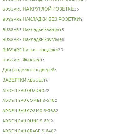
BUSSARE НА КРУГЛОЙ РОЗЕТКЕ
35
BUSSARE НАКЛАДКИ БЕЗ РОЗЕТКИ
3
BUSSARE Накладки квадрат
8
BUSSARE Накладки круглые
9
BUSSARE Ручки – защёлки
30
BUSSARE Финские
17
Для раздвижных дверей
5
ЗАВЕРТКИ ABSOLUT
6
ADDEN BAU QUADRO
23
ADDEN BAU COMET S-546
2
ADDEN BAU COSMO S-533
3
ADDEN BAU DUNE S-531
2
ADDEN BAU GRACE S-549
2