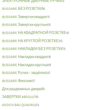
ЭЛЕКТРОННЫЕ ДВЕРНЫЕ РУЧКИ
2
BUSSARE БЕЗ РОЗЕТКИ
6
BUSSARE Завертки квадрат
11
BUSSARE Завертки круглые
15
BUSSARE НА КВАДРАТНОЙ РОЗЕТКЕ
41
BUSSARE НА КРУГЛОЙ РОЗЕТКЕ
35
BUSSARE НАКЛАДКИ БЕЗ РОЗЕТКИ
3
BUSSARE Накладки квадрат
8
BUSSARE Накладки круглые
9
BUSSARE Ручки – защёлки
30
BUSSARE Финские
17
Для раздвижных дверей
5
ЗАВЕРТКИ ABSOLUT
6
ADDEN BAU QUADRO
23