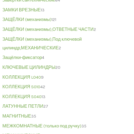
Завертки сантехнические
84
ЗАМКИ ВРЕЗНЫЕ
13
ЗАЩЁЛКИ (механизмы)
121
ЗАЩЁЛКИ (механизмы),ОТВЕТНЫЕ ЧАСТИ
2
ЗАЩЁЛКИ (механизмы),Под ключевой
цилиндр,МЕХАНИЧЕСКИЕ
2
Защёлки-фиксатор
4
КЛЮЧЕВЫЕ ЦИЛИНДРЫ
20
КОЛЛЕКЦИЯ L040
9
КОЛЛЕКЦИЯ S010
42
КОЛЛЕКЦИЯ S040
13
ЛАТУННЫЕ ПЕТЛИ
27
МАГНИТНЫЕ
35
МЕЖКОМНАТНЫЕ (только под ручку)
35