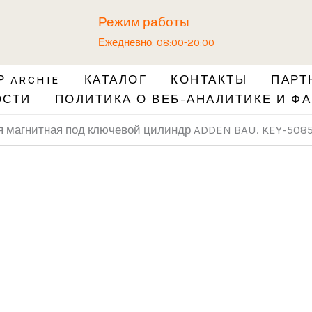
Количество
Режим работы
товара
Ежедневно: 08:00-20:00
Защёлка
врезная
 ARCHIE
КАТАЛОГ
КОНТАКТЫ
ПАРТ
магнитная
ОСТИ
ПОЛИТИКА О ВЕБ-АНАЛИТИКЕ И ФА
под
ключевой
я магнитная под ключевой цилиндр ADDEN BAU. KEY-508
цилиндр
ADDEN
BAU.
KEY-
5085(NEW)
MAG
GRAPHITE
(цвет
ГРАФИТ)