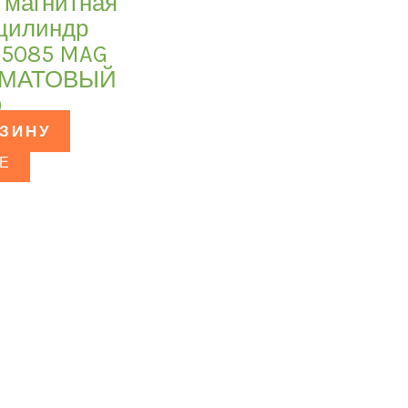
 магнитная
 цилиндр
-5085 MAG
т МАТОВЫЙ
)
РЗИНУ
Е