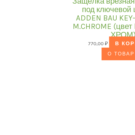
Защёлка врезная
под ключевой
ADDEN BAU KEY
M.CHROME (цве
ХРОМ
770,00
₽
В КО
О ТОВАР