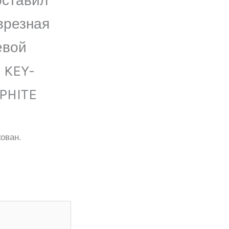
оставил
врезная
евой
 KEY-
PHITE
ован.