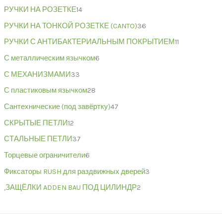
РУЧКИ НА РОЗЕТКЕ
14
РУЧКИ НА ТОНКОЙ РОЗЕТКЕ (CANTO)
36
РУЧКИ С АНТИБАКТЕРИАЛЬНЫМ ПОКРЫТИЕМ
11
С металлическим язычком
6
С МЕХАНИЗМАМИ
33
С пластиковым язычком
28
Сантехнические (под завёртку)
47
СКРЫТЫЕ ПЕТЛИ
12
СТАЛЬНЫЕ ПЕТЛИ
37
Торцевые ограничители
6
Фиксаторы RUSH для раздвижных дверей
3
,ЗАЩЁЛКИ ADDEN BAU ПОД ЦИЛИНДР
2