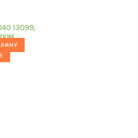
40 13099,
хром
РЗИНУ
Е