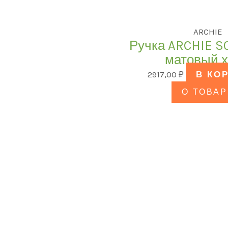
ARCHIE
Ручка ARCHIE S0
матовый 
2917,00
₽
В КО
О ТОВАР