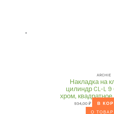
ARCHIE
Накладка на 
цилиндр CL-L 9
хром, квадратное
934,00
₽
В КО
О ТОВАР