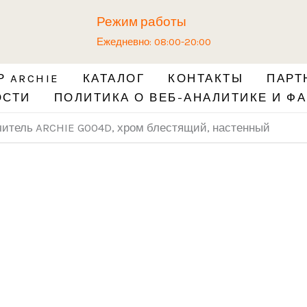
Количество
Режим работы
товара
Ежедневно: 08:00-20:00
Дверной
ограничитель
 ARCHIE
КАТАЛОГ
КОНТАКТЫ
ПАРТ
ARCHIE
ОСТИ
ПОЛИТИКА О ВЕБ-АНАЛИТИКЕ И ФА
G004D,
хром
читель ARCHIE G004D, хром блестящий, настенный
блестящий,
настенный