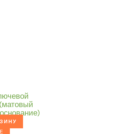
ключевой
 (матовый
 основание)
РЗИНУ
Е