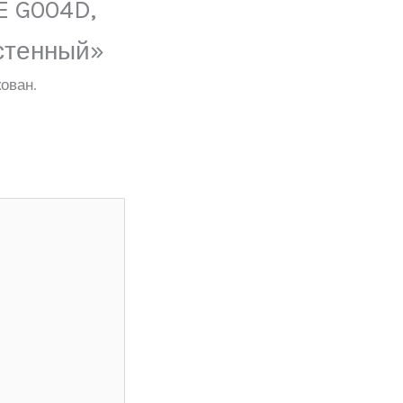
E G004D,
стенный»
ован.