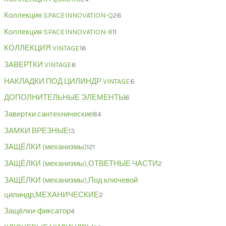
Коллекция SPACEINNOVATION-Q
26
Коллекция SPACEINNOVATION-R
11
КОЛЛЕКЦИЯ VINTAGE
16
ЗАВЕРТКИ VINTAGE
6
НАКЛАДКИ ПОД ЦИЛИНДР VINTAGE
6
ДОПОЛНИТЕЛЬНЫЕ ЭЛЕМЕНТЫ
6
Завертки сантехнические
84
ЗАМКИ ВРЕЗНЫЕ
13
ЗАЩЁЛКИ (механизмы)
121
ЗАЩЁЛКИ (механизмы),ОТВЕТНЫЕ ЧАСТИ
2
ЗАЩЁЛКИ (механизмы),Под ключевой
цилиндр,МЕХАНИЧЕСКИЕ
2
Защёлки-фиксатор
4