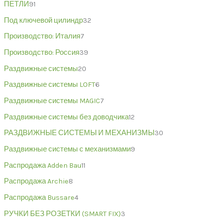
ПЕТЛИ
91
Под ключевой цилиндр
32
Производство: Италия
7
Производство: Россия
39
Раздвижные системы
20
Раздвижные системы LOFT
6
Раздвижные системы MAGIC
7
Раздвижные системы без доводчика
12
РАЗДВИЖНЫЕ СИСТЕМЫ И МЕХАНИЗМЫ
30
Раздвижные системы с механизмами
9
Распродажа Adden Bau
11
Распродажа Archie
8
Распродажа Bussare
4
РУЧКИ БЕЗ РОЗЕТКИ (SMART FIX)
3