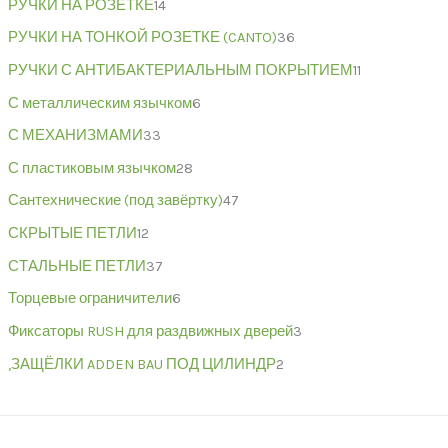
РУЧКИ НА РОЗЕТКЕ
14
РУЧКИ НА ТОНКОЙ РОЗЕТКЕ (CANTO)
36
РУЧКИ С АНТИБАКТЕРИАЛЬНЫМ ПОКРЫТИЕМ
11
С металлическим язычком
6
С МЕХАНИЗМАМИ
33
С пластиковым язычком
28
Сантехнические (под завёртку)
47
СКРЫТЫЕ ПЕТЛИ
12
СТАЛЬНЫЕ ПЕТЛИ
37
Торцевые ограничители
6
Фиксаторы RUSH для раздвижных дверей
3
,ЗАЩЁЛКИ ADDEN BAU ПОД ЦИЛИНДР
2