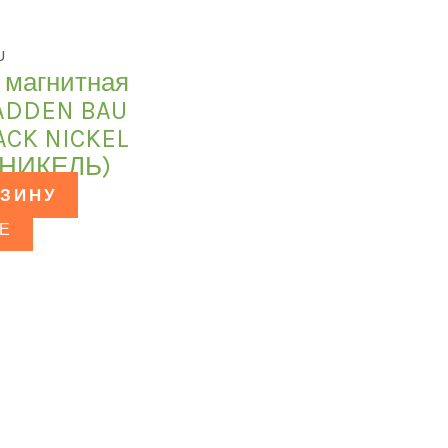
U
 магнитная
 ADDEN BAU
ACK NICKEL
 НИКЕЛЬ)
РЗИНУ
Е