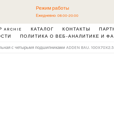
Количество
Режим работы
товара
Ежедневно: 08:00-20:00
Петля
универсальная
 ARCHIE
КАТАЛОГ
КОНТАКТЫ
ПАРТ
с
ОСТИ
ПОЛИТИКА О ВЕБ-АНАЛИТИКЕ И ФА
четырьмя
подшипниками
льная с четырьмя подшипниками ADDEN BAU. 100X70X2.
ADDEN
BAU.
100X70X2.5
4BB
BLACK
NICKEL
(цвет
ЧЁРНЫЙ
НИКЕЛЬ)