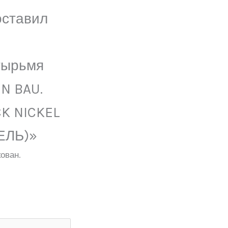
оставил
тырьмя
N BAU.
CK NICKEL
ЕЛЬ)»
ован.