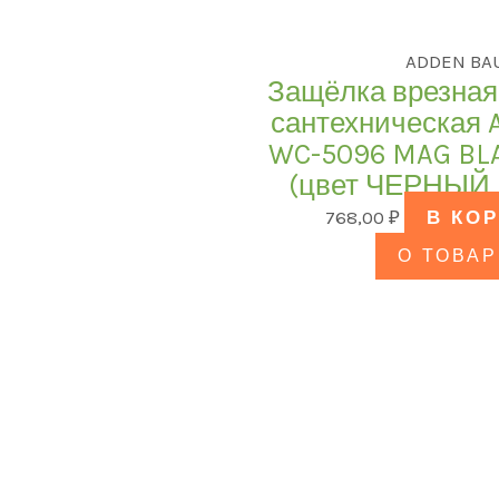
ADDEN BA
Защёлка врезная
сантехническая
WC-5096 MAG BL
(цвет ЧЕРНЫЙ
768,00
₽
В КО
О ТОВАР