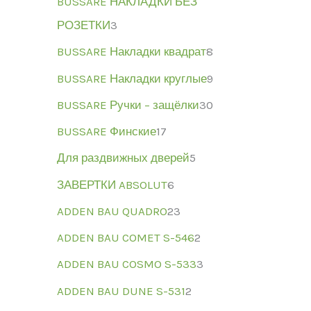
BUSSARE НАКЛАДКИ БЕЗ
РОЗЕТКИ
3
BUSSARE Накладки квадрат
8
BUSSARE Накладки круглые
9
BUSSARE Ручки – защёлки
30
BUSSARE Финские
17
Для раздвижных дверей
5
ЗАВЕРТКИ ABSOLUT
6
ADDEN BAU QUADRO
23
ADDEN BAU COMET S-546
2
ADDEN BAU COSMO S-533
3
ADDEN BAU DUNE S-531
2