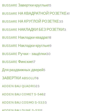
BUSSARE Завертки круглые
15
BUSSARE НА КВАДРАТНОЙ РОЗЕТКЕ
41
BUSSARE НА КРУГЛОЙ РОЗЕТКЕ
35
BUSSARE НАКЛАДКИ БЕЗ РОЗЕТКИ
3
BUSSARE Накладки квадрат
8
BUSSARE Накладки круглые
9
BUSSARE Ручки – защёлки
30
BUSSARE Финские
17
Для раздвижных дверей
5
ЗАВЕРТКИ ABSOLUT
6
ADDEN BAU QUADRO
23
ADDEN BAU COMET S-546
2
ADDEN BAU COSMO S-533
3
ADDEN BAU DUNE S-531
2