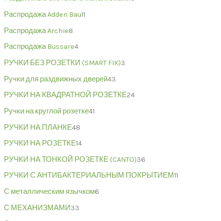
Распродажа Adden Bau
11
Распродажа Archie
8
Распродажа Bussare
4
РУЧКИ БЕЗ РОЗЕТКИ (SMART FIX)
3
Ручки для раздвижных дверей
43
РУЧКИ НА КВАДРАТНОЙ РОЗЕТКЕ
24
Ручки на круглой розетке
41
РУЧКИ НА ПЛАНКЕ
48
РУЧКИ НА РОЗЕТКЕ
14
РУЧКИ НА ТОНКОЙ РОЗЕТКЕ (CANTO)
36
РУЧКИ С АНТИБАКТЕРИАЛЬНЫМ ПОКРЫТИЕМ
11
С металлическим язычком
6
С МЕХАНИЗМАМИ
33