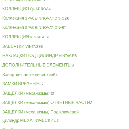
КОЛЛЕКЦИЯ QUADRO
24
Коллекция SPACEINNOVATION-Q
26
Коллекция SPACEINNOVATION-R
11
КОЛЛЕКЦИЯ VINTAGE
16
ЗАВЕРТКИ VINTAGE
6
НАКЛАДКИ ПОД ЦИЛИНДР VINTAGE
6
ДОПОЛНИТЕЛЬНЫЕ ЭЛЕМЕНТЫ
6
Завертки сантехнические
84
ЗАМКИ ВРЕЗНЫЕ
13
ЗАЩЁЛКИ (механизмы)
121
ЗАЩЁЛКИ (механизмы),ОТВЕТНЫЕ ЧАСТИ
2
ЗАЩЁЛКИ (механизмы),Под ключевой
цилиндр,МЕХАНИЧЕСКИЕ
2