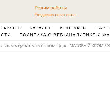
Количество
Режим работы
товара
Ежедневно: 08:00-20:00
Ручка
ADDEN
 ARCHIE
КАТАЛОГ
КОНТАКТЫ
ПАРТ
BAU.
ОСТИ
ПОЛИТИКА О ВЕБ-АНАЛИТИКЕ И ФА
VIRATA
Q306
AU. VIRATA Q306 SATIN CHROME (цвет МАТОВЫЙ ХРОМ 
SATIN
CHROME
(цвет
МАТОВЫЙ
ХРОМ
/
ХРОМ
БЛЕСТЯЩИЙ)