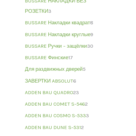
BUSSARE НАКЛАДКИ БЕЗ
РОЗЕТКИ
3
BUSSARE Накладки квадрат
8
BUSSARE Накладки круглые
9
BUSSARE Ручки – защёлки
30
BUSSARE Финские
17
Для раздвижных дверей
5
ЗАВЕРТКИ ABSOLUT
6
ADDEN BAU QUADRO
23
ADDEN BAU COMET S-546
2
ADDEN BAU COSMO S-533
3
ADDEN BAU DUNE S-531
2