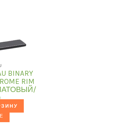
U
AU BINARY
HROME RIM
МАТОВЫЙ/
)
РЗИНУ
Е