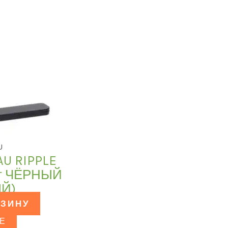
U
AU RIPPLE
ет ЧЁРНЫЙ
Й)
РЗИНУ
Е