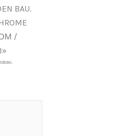
DEN BAU.
CHROME
ОМ /
)»
ован.