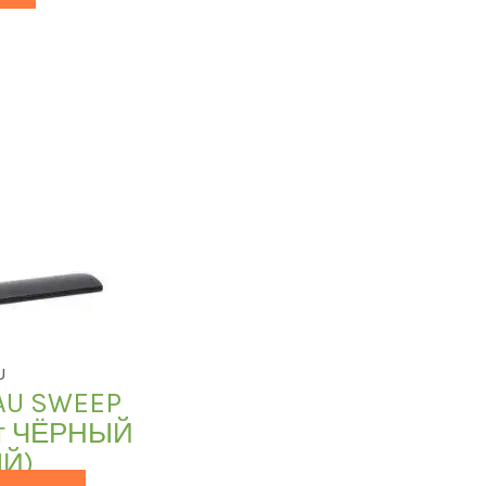
U
AU SWEEP
ет ЧЁРНЫЙ
Й)