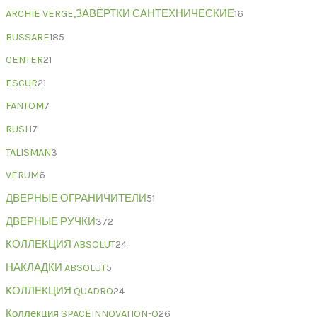
ARCHIE VERGE,ЗАВЁРТКИ САНТЕХНИЧЕСКИЕ
16
BUSSARE
185
CENTER
21
ESCUR
21
FANTOM
7
RUSH
7
TALISMAN
3
VERUM
6
ДВЕРНЫЕ ОГРАНИЧИТЕЛИ
51
ДВЕРНЫЕ РУЧКИ
372
КОЛЛЕКЦИЯ ABSOLUT
24
НАКЛАДКИ ABSOLUT
5
КОЛЛЕКЦИЯ QUADRO
24
Коллекция SPACEINNOVATION-Q
26