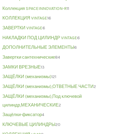
Коллекция SPACEINNOVATION-R
11
КОЛЛЕКЦИЯ VINTAGE
16
ЗАВЕРТКИ VINTAGE
6
НАКЛАДКИ ПОД ЦИЛИНДР VINTAGE
6
ДОПОЛНИТЕЛЬНЫЕ ЭЛЕМЕНТЫ
6
Завертки сантехнические
84
ЗАМКИ ВРЕЗНЫЕ
13
ЗАЩЁЛКИ (механизмы)
121
ЗАЩЁЛКИ (механизмы),ОТВЕТНЫЕ ЧАСТИ
2
ЗАЩЁЛКИ (механизмы),Под ключевой
цилиндр,МЕХАНИЧЕСКИЕ
2
Защёлки-фиксатор
4
КЛЮЧЕВЫЕ ЦИЛИНДРЫ
20