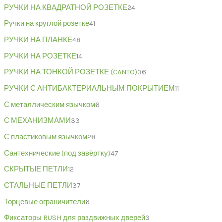
РУЧКИ НА КВАДРАТНОЙ РОЗЕТКЕ
24
Ручки на круглой розетке
41
РУЧКИ НА ПЛАНКЕ
48
РУЧКИ НА РОЗЕТКЕ
14
РУЧКИ НА ТОНКОЙ РОЗЕТКЕ (CANTO)
36
РУЧКИ С АНТИБАКТЕРИАЛЬНЫМ ПОКРЫТИЕМ
11
С металлическим язычком
6
С МЕХАНИЗМАМИ
33
С пластиковым язычком
28
Сантехнические (под завёртку)
47
СКРЫТЫЕ ПЕТЛИ
12
СТАЛЬНЫЕ ПЕТЛИ
37
Торцевые ограничители
6
Фиксаторы RUSH для раздвижных дверей
3