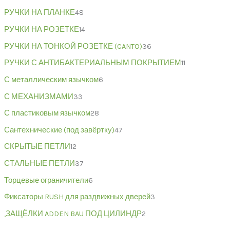
РУЧКИ НА ПЛАНКЕ
48
РУЧКИ НА РОЗЕТКЕ
14
РУЧКИ НА ТОНКОЙ РОЗЕТКЕ (CANTO)
36
РУЧКИ С АНТИБАКТЕРИАЛЬНЫМ ПОКРЫТИЕМ
11
С металлическим язычком
6
С МЕХАНИЗМАМИ
33
С пластиковым язычком
28
Сантехнические (под завёртку)
47
СКРЫТЫЕ ПЕТЛИ
12
СТАЛЬНЫЕ ПЕТЛИ
37
Торцевые ограничители
6
Фиксаторы RUSH для раздвижных дверей
3
,ЗАЩЁЛКИ ADDEN BAU ПОД ЦИЛИНДР
2