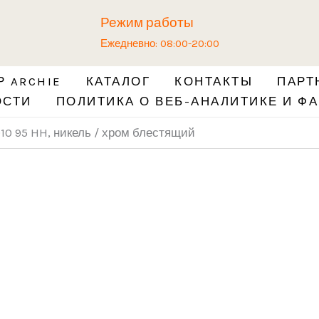
Количество
Режим работы
товара
Ежедневно: 08:00-20:00
Ручка
ARCHIE
 ARCHIE
КАТАЛОГ
КОНТАКТЫ
ПАРТ
S010
ОСТИ
ПОЛИТИКА О ВЕБ-АНАЛИТИКЕ И ФА
95
HH,
10 95 HH, никель / хром блестящий
никель
/
хром
блестящий