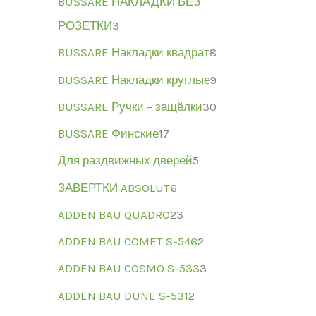
BUSSARE НАКЛАДКИ БЕЗ
РОЗЕТКИ
3
BUSSARE Накладки квадрат
8
BUSSARE Накладки круглые
9
BUSSARE Ручки – защёлки
30
BUSSARE Финские
17
Для раздвижных дверей
5
ЗАВЕРТКИ ABSOLUT
6
ADDEN BAU QUADRO
23
ADDEN BAU COMET S-546
2
ADDEN BAU COSMO S-533
3
ADDEN BAU DUNE S-531
2