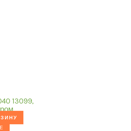
40 13099,
хром
РЗИНУ
Е