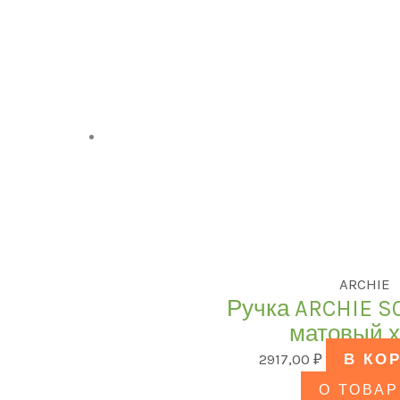
ARCHIE
Ручка ARCHIE S0
матовый 
2917,00
₽
В КО
О ТОВАР