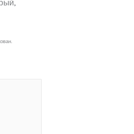
рый,
ован.