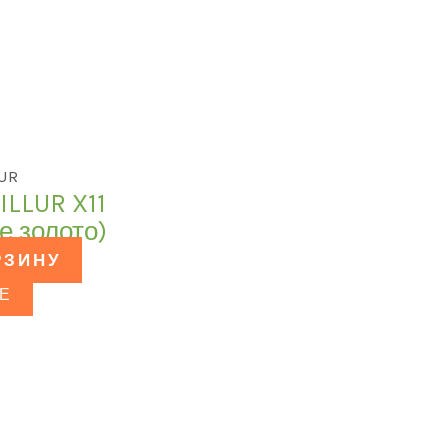
LUR
ILLUR X11
е золото)
РЗИНУ
Е