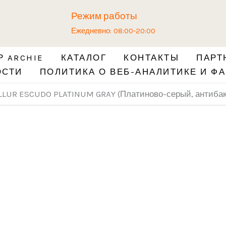
Количество
Режим работы
товара
Ежедневно: 08:00-20:00
Ручка
ARCHIE
 ARCHIE
КАТАЛОГ
КОНТАКТЫ
ПАРТ
SILLUR
ОСТИ
ПОЛИТИКА О ВЕБ-АНАЛИТИКЕ И ФА
ESCUDO
PLATINUM
ILLUR ESCUDO PLATINUM GRAY (Платиново-серый, антиба
GRAY
(Платиново-
серый,
антибактериальное
покрытие)