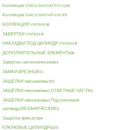
Коллекция SPACEINNOVATION-Q
26
Коллекция SPACEINNOVATION-R
11
КОЛЛЕКЦИЯ VINTAGE
16
ЗАВЕРТКИ VINTAGE
6
НАКЛАДКИ ПОД ЦИЛИНДР VINTAGE
6
ДОПОЛНИТЕЛЬНЫЕ ЭЛЕМЕНТЫ
6
Завертки сантехнические
84
ЗАМКИ ВРЕЗНЫЕ
13
ЗАЩЁЛКИ (механизмы)
121
ЗАЩЁЛКИ (механизмы),ОТВЕТНЫЕ ЧАСТИ
2
ЗАЩЁЛКИ (механизмы),Под ключевой
цилиндр,МЕХАНИЧЕСКИЕ
2
Защёлки-фиксатор
4
КЛЮЧЕВЫЕ ЦИЛИНДРЫ
20