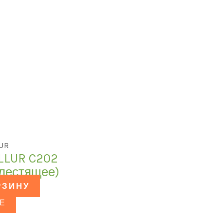
LUR
ILLUR C202
блестящее)
РЗИНУ
Е