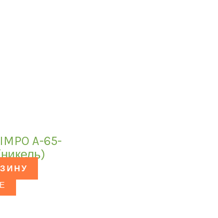
IMPO A-65-
(никель)
РЗИНУ
Е