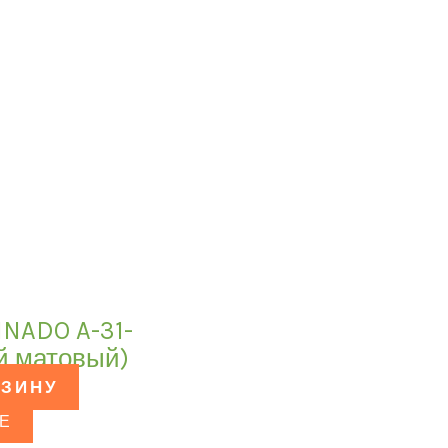
INADO A-31-
й матовый)
РЗИНУ
Е