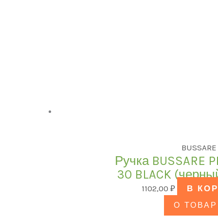
BUSSARE
Ручка BUSSARE P
30 BLACK (черны
1102,00
₽
В КО
О ТОВАР