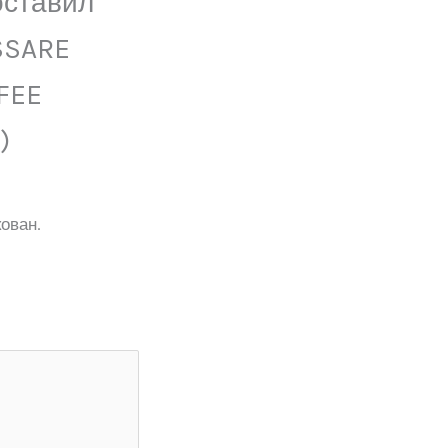
оставил
SSARE
FEE
)
ован.