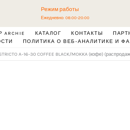
Количество
Режим работы
товара
Ежедневно: 08:00-20:00
Ручка
BUSSARE
 ARCHIE
КАТАЛОГ
КОНТАКТЫ
ПАРТ
STRICTO
ОСТИ
ПОЛИТИКА О ВЕБ-АНАЛИТИКЕ И ФА
A-
16-
STRICTO A-16-30 COFFEE BLACK/MOKKA (кофе) (распродаж
30
COFFEE
BLACK/MOKKA
(кофе)
(распродажа)