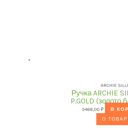
ARCHIE SIL
Ручка ARCHIE S
P.GOLD (золото 
5468,00
₽
В КО
О ТОВАР