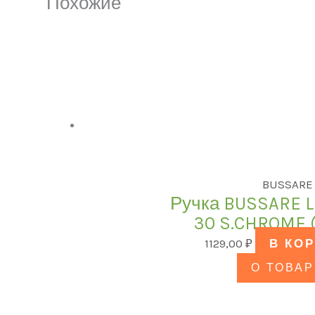
Похожие
BUSSARE
Ручка BUSSARE L
30 S.CHROME 
1129,00
₽
В КО
О ТОВАР