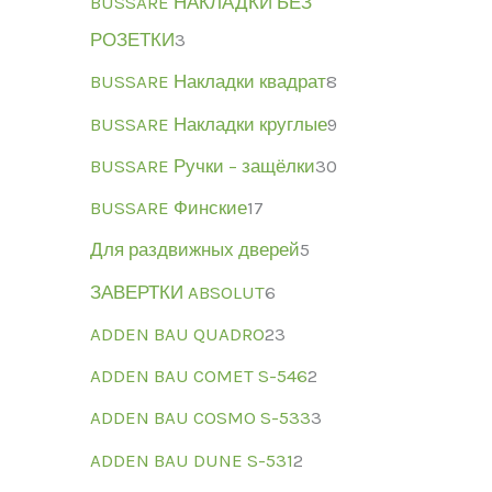
BUSSARE НАКЛАДКИ БЕЗ
РОЗЕТКИ
3
BUSSARE Накладки квадрат
8
BUSSARE Накладки круглые
9
BUSSARE Ручки – защёлки
30
BUSSARE Финские
17
Для раздвижных дверей
5
ЗАВЕРТКИ ABSOLUT
6
ADDEN BAU QUADRO
23
ADDEN BAU COMET S-546
2
ADDEN BAU COSMO S-533
3
ADDEN BAU DUNE S-531
2