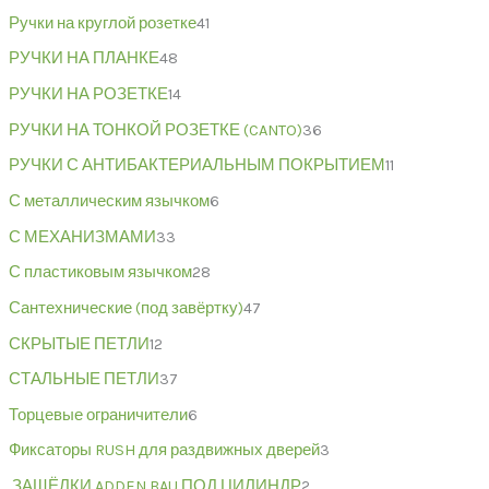
Ручки на круглой розетке
41
РУЧКИ НА ПЛАНКЕ
48
РУЧКИ НА РОЗЕТКЕ
14
РУЧКИ НА ТОНКОЙ РОЗЕТКЕ (CANTO)
36
РУЧКИ С АНТИБАКТЕРИАЛЬНЫМ ПОКРЫТИЕМ
11
С металлическим язычком
6
С МЕХАНИЗМАМИ
33
С пластиковым язычком
28
Сантехнические (под завёртку)
47
СКРЫТЫЕ ПЕТЛИ
12
СТАЛЬНЫЕ ПЕТЛИ
37
Торцевые ограничители
6
Фиксаторы RUSH для раздвижных дверей
3
,ЗАЩЁЛКИ ADDEN BAU ПОД ЦИЛИНДР
2