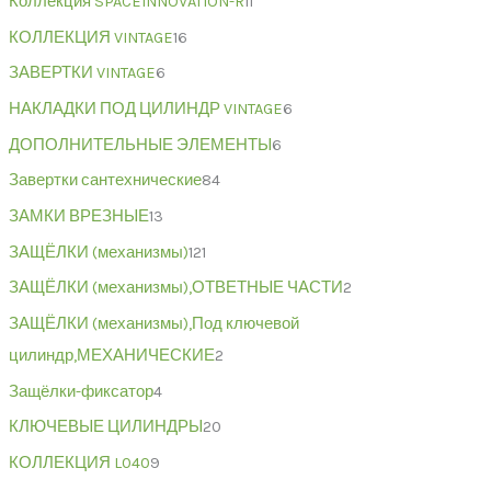
Коллекция SPACEINNOVATION-R
11
КОЛЛЕКЦИЯ VINTAGE
16
ЗАВЕРТКИ VINTAGE
6
НАКЛАДКИ ПОД ЦИЛИНДР VINTAGE
6
ДОПОЛНИТЕЛЬНЫЕ ЭЛЕМЕНТЫ
6
Завертки сантехнические
84
ЗАМКИ ВРЕЗНЫЕ
13
ЗАЩЁЛКИ (механизмы)
121
ЗАЩЁЛКИ (механизмы),ОТВЕТНЫЕ ЧАСТИ
2
ЗАЩЁЛКИ (механизмы),Под ключевой
цилиндр,МЕХАНИЧЕСКИЕ
2
Защёлки-фиксатор
4
КЛЮЧЕВЫЕ ЦИЛИНДРЫ
20
КОЛЛЕКЦИЯ L040
9