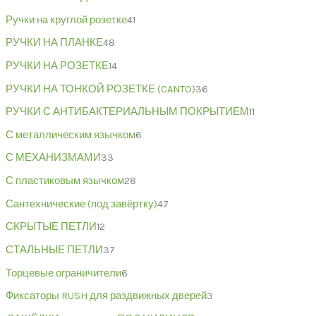
Ручки на круглой розетке
41
РУЧКИ НА ПЛАНКЕ
48
РУЧКИ НА РОЗЕТКЕ
14
РУЧКИ НА ТОНКОЙ РОЗЕТКЕ (CANTO)
36
РУЧКИ С АНТИБАКТЕРИАЛЬНЫМ ПОКРЫТИЕМ
11
С металлическим язычком
6
С МЕХАНИЗМАМИ
33
С пластиковым язычком
28
Сантехнические (под завёртку)
47
СКРЫТЫЕ ПЕТЛИ
12
СТАЛЬНЫЕ ПЕТЛИ
37
Торцевые ограничители
6
Фиксаторы RUSH для раздвижных дверей
3