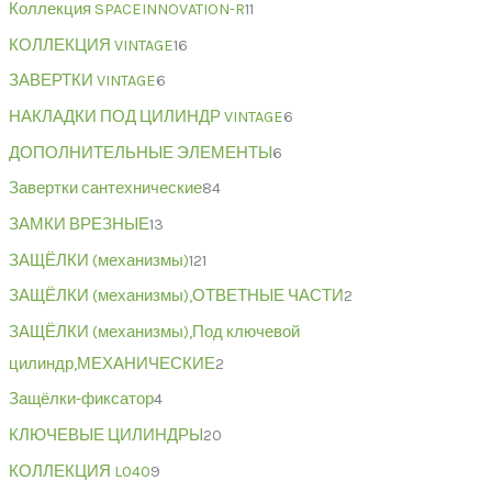
Коллекция SPACEINNOVATION-R
11
КОЛЛЕКЦИЯ VINTAGE
16
ЗАВЕРТКИ VINTAGE
6
НАКЛАДКИ ПОД ЦИЛИНДР VINTAGE
6
ДОПОЛНИТЕЛЬНЫЕ ЭЛЕМЕНТЫ
6
Завертки сантехнические
84
ЗАМКИ ВРЕЗНЫЕ
13
ЗАЩЁЛКИ (механизмы)
121
ЗАЩЁЛКИ (механизмы),ОТВЕТНЫЕ ЧАСТИ
2
ЗАЩЁЛКИ (механизмы),Под ключевой
цилиндр,МЕХАНИЧЕСКИЕ
2
Защёлки-фиксатор
4
КЛЮЧЕВЫЕ ЦИЛИНДРЫ
20
КОЛЛЕКЦИЯ L040
9