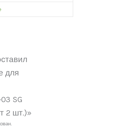
е
оставил
е для
-03 SG
т 2 шт.)»
ован.