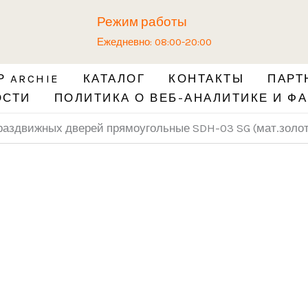
Количество
Режим работы
товара
Ежедневно: 08:00-20:00
Ручки-
купе
 ARCHIE
КАТАЛОГ
КОНТАКТЫ
ПАРТ
для
ОСТИ
ПОЛИТИКА О ВЕБ-АНАЛИТИКЕ И ФА
раздвижных
дверей
раздвижных дверей прямоугольные SDH-03 SG (мат.золото
прямоугольные
SDH-
03
SG
(мат.золото,
комплект
2
шт.)