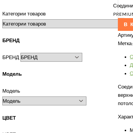
Соедини
-
Категории товаров
PREMIUM
В 
Артик
БРЕНД
Метка
О
БРЕНД
Д
О
Модель
Соеди
Модель
верхн
потол
Харак
ЦВЕТ
М