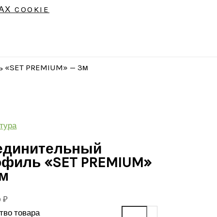
АХ COOKIE
ь «SET PREMIUM» — 3м
тура
единительный
офиль «SET PREMIUM»
3м
0
₽
тво товара