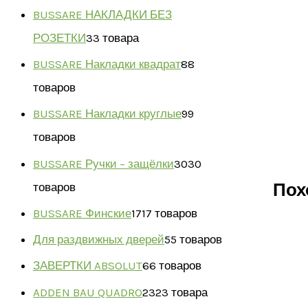
BUSSARE НАКЛАДКИ БЕЗ
РОЗЕТКИ
3
3 товара
BUSSARE Накладки квадрат
8
8
товаров
BUSSARE Накладки круглые
9
9
товаров
BUSSARE Ручки – защёлки
30
30
товаров
Пох
BUSSARE Финские
17
17 товаров
Для раздвижных дверей
5
5 товаров
ЗАВЕРТКИ ABSOLUT
6
6 товаров
ADDEN BAU QUADRO
23
23 товара