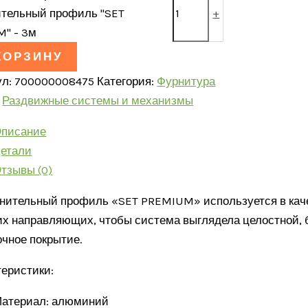
тельный профиль "SET
+
" - 3м
КОРЗИНУ
ул:
700000008475
Категория:
Фурнитура
:
Раздвижные системы и механизмы
писание
етали
тзывы (0)
нительный профиль «SET PREMIUM» используется в каче
их направляющих, чтобы система выглядела целостной, б
очное покрытие.
теристики:
атериал: алюминий