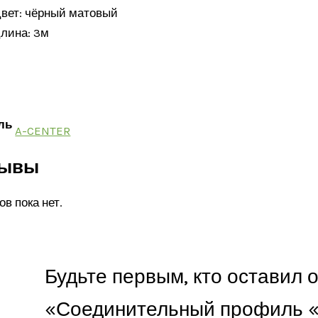
вет: чёрный матовый
лина: 3м
ль
A-CENTER
зывы
в пока нет.
Будьте первым, кто оставил 
«Соединительный профиль 