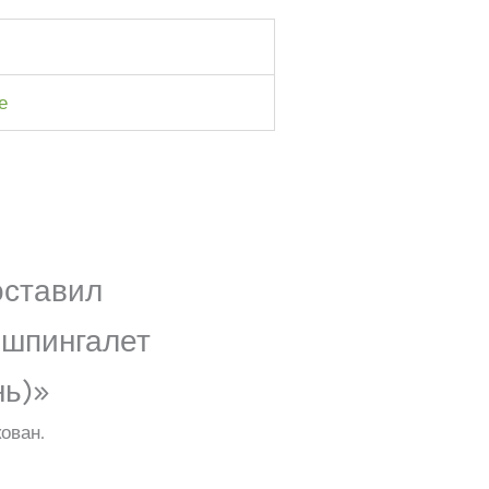
е
оставил
 шпингалет
нь)»
ован.