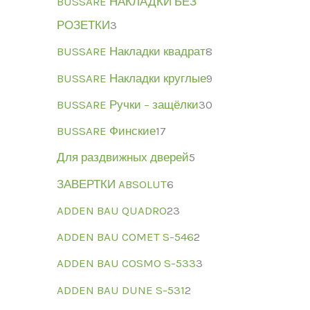
BUSSARE НАКЛАДКИ БЕЗ
РОЗЕТКИ
3
BUSSARE Накладки квадрат
8
BUSSARE Накладки круглые
9
BUSSARE Ручки – защёлки
30
BUSSARE Финские
17
Для раздвижных дверей
5
ЗАВЕРТКИ ABSOLUT
6
ADDEN BAU QUADRO
23
ADDEN BAU COMET S-546
2
ADDEN BAU COSMO S-533
3
ADDEN BAU DUNE S-531
2