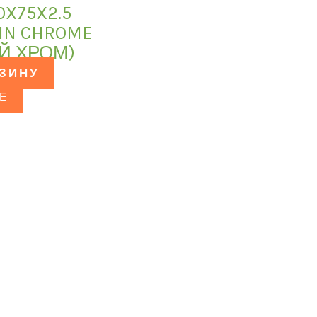
0X75X2.5
TIN CHROME
Й ХРОМ)
РЗИНУ
Е