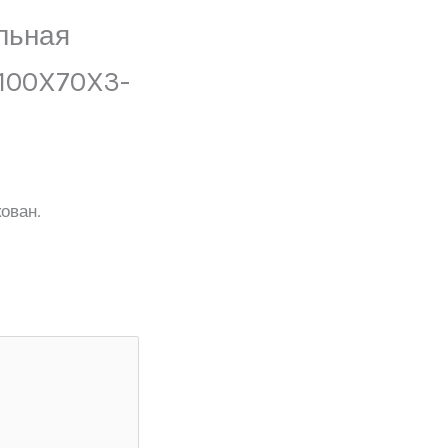
льная
 100X70X3-
ован.