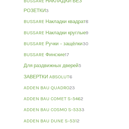
BUSSARE НАКЛАДКИ БЕЗ
РОЗЕТКИ
3
BUSSARE Накладки квадрат
8
BUSSARE Накладки круглые
9
BUSSARE Ручки – защёлки
30
BUSSARE Финские
17
Для раздвижных дверей
5
ЗАВЕРТКИ ABSOLUT
6
ADDEN BAU QUADRO
23
ADDEN BAU COMET S-546
2
ADDEN BAU COSMO S-533
3
ADDEN BAU DUNE S-531
2