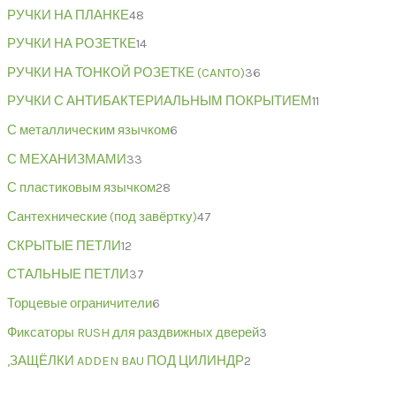
РУЧКИ НА ПЛАНКЕ
48
РУЧКИ НА РОЗЕТКЕ
14
РУЧКИ НА ТОНКОЙ РОЗЕТКЕ (CANTO)
36
РУЧКИ С АНТИБАКТЕРИАЛЬНЫМ ПОКРЫТИЕМ
11
С металлическим язычком
6
С МЕХАНИЗМАМИ
33
С пластиковым язычком
28
Сантехнические (под завёртку)
47
СКРЫТЫЕ ПЕТЛИ
12
СТАЛЬНЫЕ ПЕТЛИ
37
Торцевые ограничители
6
Фиксаторы RUSH для раздвижных дверей
3
,ЗАЩЁЛКИ ADDEN BAU ПОД ЦИЛИНДР
2