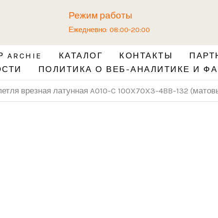
Количество
Режим работы
товара
Ежедневно: 08:00-20:00
Универсальная
петля
 ARCHIE
КАТАЛОГ
КОНТАКТЫ
ПАРТ
врезная
ОСТИ
ПОЛИТИКА О ВЕБ-АНАЛИТИКЕ И ФА
латунная
A010-
етля врезная латунная A010-C 100X70X3-4BB-132 (матов
C
100X70X3-
4BB-
132
(матовый
хром)