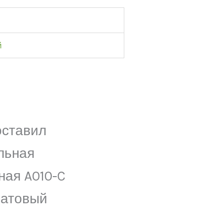
й
оставил
льная
ная A010-C
матовый