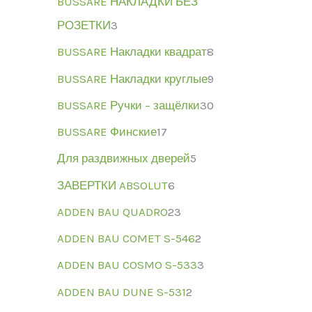
BUSSARE НАКЛАДКИ БЕЗ
РОЗЕТКИ
3
BUSSARE Накладки квадрат
8
BUSSARE Накладки круглые
9
BUSSARE Ручки – защёлки
30
BUSSARE Финские
17
Для раздвижных дверей
5
ЗАВЕРТКИ ABSOLUT
6
ADDEN BAU QUADRO
23
ADDEN BAU COMET S-546
2
ADDEN BAU COSMO S-533
3
ADDEN BAU DUNE S-531
2